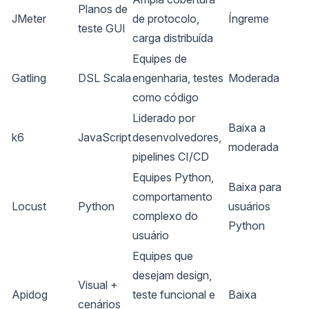
Planos de
JMeter
de protocolo,
Íngreme
teste GUI
carga distribuída
Equipes de
Gatling
DSL Scala
engenharia, testes
Moderada
como código
Liderado por
Baixa a
k6
JavaScript
desenvolvedores,
moderada
pipelines CI/CD
Equipes Python,
Baixa para
comportamento
Locust
Python
usuários
complexo do
Python
usuário
Equipes que
desejam design,
Visual +
Apidog
teste funcional e
Baixa
cenários