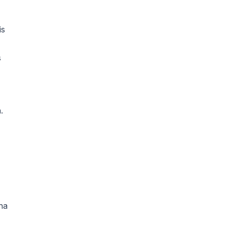
is
s
.
na