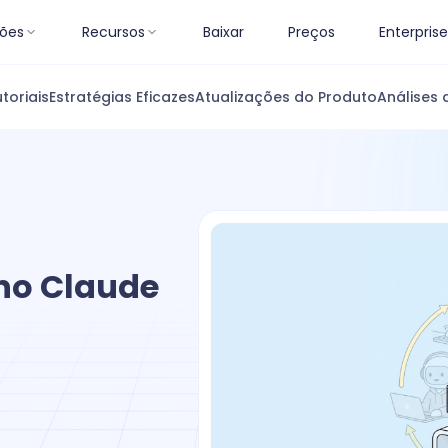
ões
Recursos
Baixar
Preços
Enterprise
toriais
Estratégias Eficazes
Atualizações do Produto
Análises 
no Claude