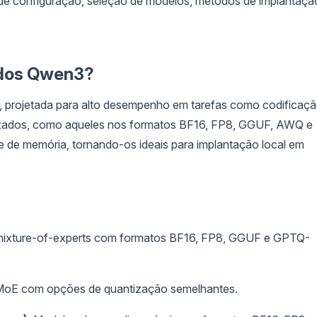
 de configuração, seleção de modelos, métodos de implantaçã
ados Qwen3?
, projetada para alto desempenho em tarefas como codificaçã
tizados, como aqueles nos formatos BF16, FP8, GGUF, AWQ e
 de memória, tornando-os ideais para implantação local em
mixture-of-experts com formatos BF16, FP8, GGUF e GPTQ-
e MoE com opções de quantização semelhantes.