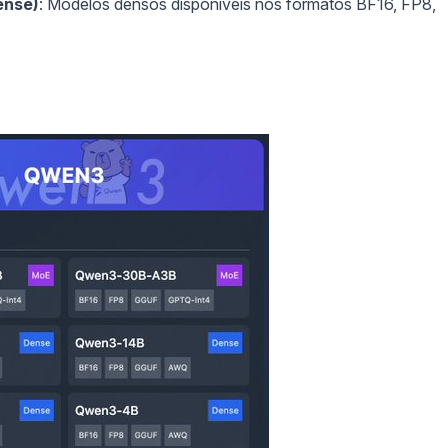
ense)
: Modelos densos disponíveis nos formatos BF16, FP8,