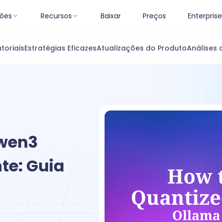
ões
Recursos
Baixar
Preços
Enterprise
toriais
Estratégias Eficazes
Atualizações do Produto
Análises 
wen3
te: Guia