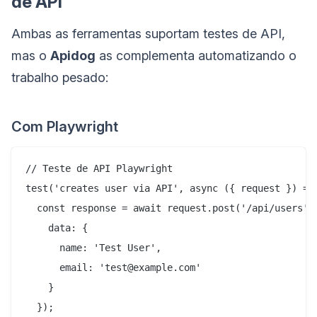
de API
Ambas as ferramentas suportam testes de API,
mas o
Apidog
as complementa automatizando o
trabalho pesado:
Com Playwright
// Teste de API Playwright

test('creates user via API', async ({ request }) => 
  const response = await request.post('/api/users', 
    data: {

      name: 'Test User',

      email: 'test@example.com'

    }

  });
