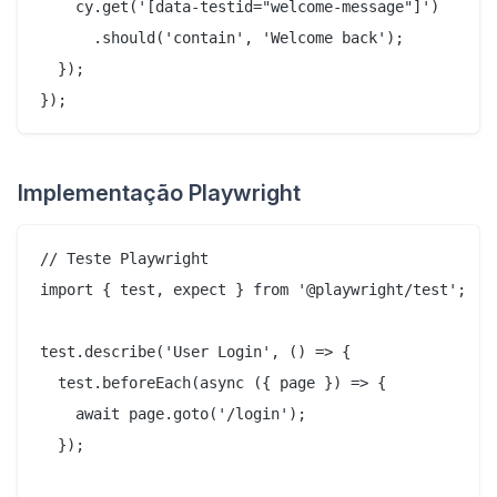
    cy.get('[data-testid="welcome-message"]')

      .should('contain', 'Welcome back');

  });

Implementação Playwright
// Teste Playwright

import { test, expect } from '@playwright/test';

test.describe('User Login', () => {

  test.beforeEach(async ({ page }) => {

    await page.goto('/login');

  });
