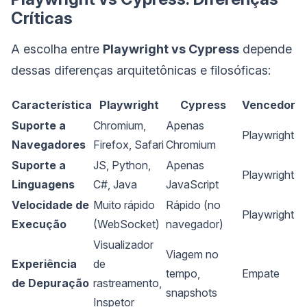
Críticas
A escolha entre
Playwright vs Cypress
depende
dessas diferenças arquitetônicas e filosóficas:
Característica
Playwright
Cypress
Vencedor
Suporte a
Chromium,
Apenas
Playwright
Navegadores
Firefox, Safari
Chromium
Suporte a
JS, Python,
Apenas
Playwright
Linguagens
C#, Java
JavaScript
Velocidade de
Muito rápido
Rápido (no
Playwright
Execução
(WebSocket)
navegador)
Visualizador
Viagem no
Experiência
de
tempo,
Empate
de Depuração
rastreamento,
snapshots
Inspetor