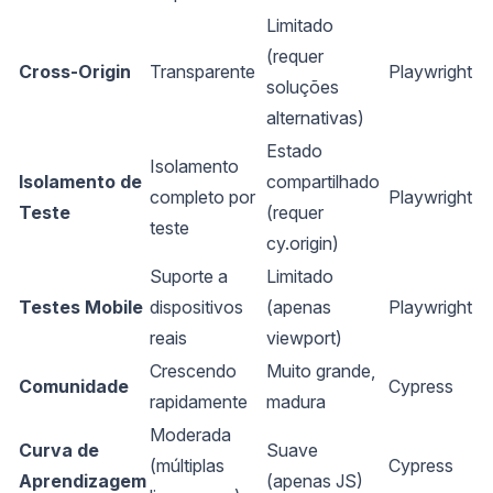
Limitado
(requer
Cross-Origin
Transparente
Playwright
soluções
alternativas)
Estado
Isolamento
Isolamento de
compartilhado
completo por
Playwright
Teste
(requer
teste
cy.origin)
Suporte a
Limitado
Testes Mobile
dispositivos
(apenas
Playwright
reais
viewport)
Crescendo
Muito grande,
Comunidade
Cypress
rapidamente
madura
Moderada
Curva de
Suave
(múltiplas
Cypress
Aprendizagem
(apenas JS)