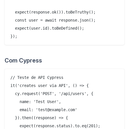
  expect(response.ok()).toBeTruthy();

  const user = await response.json();

  expect(user.id).toBeDefined();

Com Cypress
// Teste de API Cypress

it('creates user via API', () => {

  cy.request('POST', '/api/users', {

    name: 'Test User',

    email: 'test@example.com'

  }).then((response) => {

    expect(response.status).to.eq(201);
