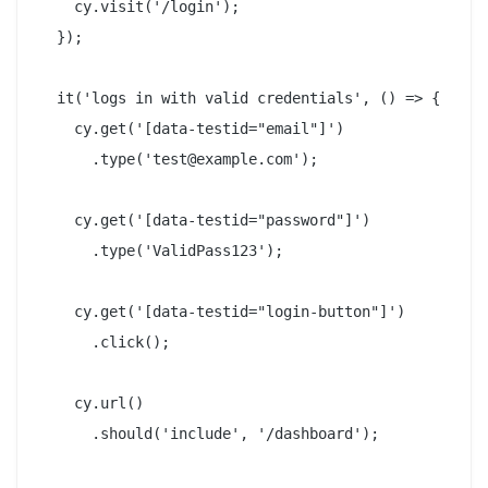
    cy.visit('/login');

  });

  it('logs in with valid credentials', () => {

    cy.get('[data-testid="email"]')

      .type('test@example.com');

    cy.get('[data-testid="password"]')

      .type('ValidPass123');

    cy.get('[data-testid="login-button"]')

      .click();

    cy.url()

      .should('include', '/dashboard');
