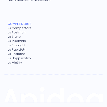
Ferramentas de Testes MCP
COMPETIDORES
vs Competitors
vs Postman
vs Bruno
vs Insomnia
vs Stoplight
vs RapidAPI
vs Readme
vs Hoppscotch
vs Mintlify