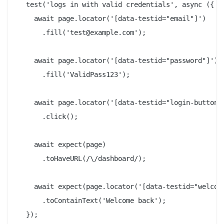
  test('logs in with valid credentials', async ({ pa
    await page.locator('[data-testid="email"]')

      .fill('test@example.com');

    await page.locator('[data-testid="password"]')

      .fill('ValidPass123');

    await page.locator('[data-testid="login-button"]
      .click();

    await expect(page)

      .toHaveURL(/\/dashboard/);

    await expect(page.locator('[data-testid="welcome
      .toContainText('Welcome back');

  });
