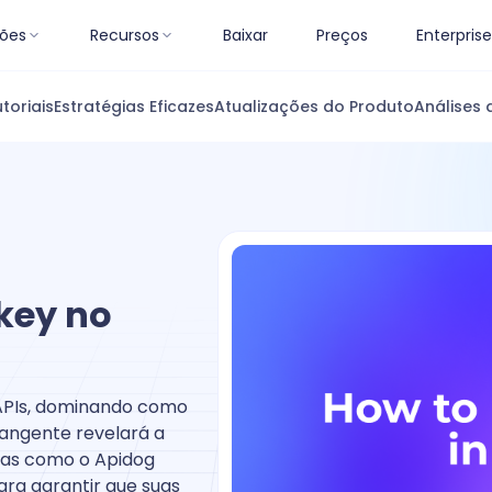
ões
Recursos
Baixar
Preços
Enterprise
toriais
Estratégias Eficazes
Atualizações do Produto
Análises 
key no
 APIs, dominando como
rangente revelará a
tas como o Apidog
ara garantir que suas