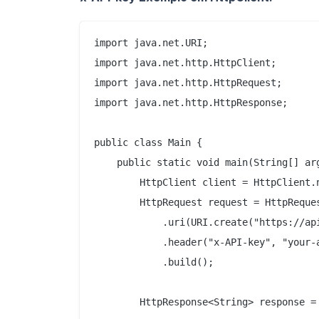
import java.net.URI;

import java.net.http.HttpClient;

import java.net.http.HttpRequest;

import java.net.http.HttpResponse;

public class Main {

    public static void main(String[] arg
        HttpClient client = HttpClient.n
        HttpRequest request = HttpReques
            .uri(URI.create("https://api
            .header("x-API-key", "your-a
            .build();

        HttpResponse<String> response =