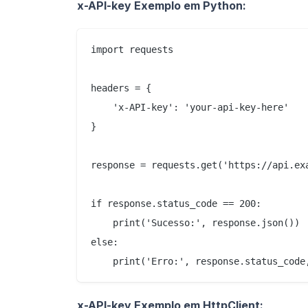
x-API-key Exemplo em Python:
import requests

headers = {

    'x-API-key': 'your-api-key-here'

}

response = requests.get('https://api.exa
if response.status_code == 200:

    print('Sucesso:', response.json())

else:

x-API-key Exemplo em HttpClient: