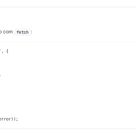
mo com
:
fetch
, {



error));