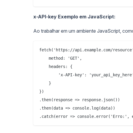
x-API-key Exemplo em JavaScript:
Ao trabalhar em um ambiente JavaScript, co
fetch('https://api.example.com/resource'
    method: 'GET',

    headers: {

        'x-API-key': 'your_api_key_here'
    }

})

.then(response => response.json())

.then(data => console.log(data))

.catch(error => console.error('Erro:', 