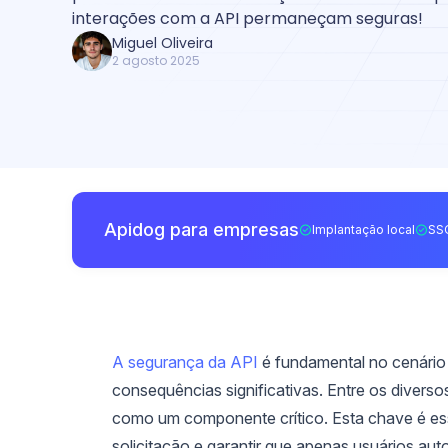
interações com a API permaneçam seguras!
Miguel Oliveira
2 agosto 2025
Apidog para empresas
Implantação local
SS
A segurança da API
é fundamental no cenário 
consequências significativas. Entre os divers
como um componente crítico. Esta chave é essen
solicitação e garantir que apenas usuários au