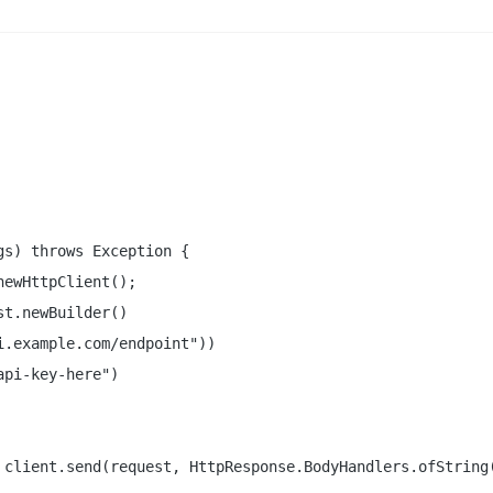
s) throws Exception {

ewHttpClient();

t.newBuilder()

.example.com/endpoint"))

pi-key-here")

 client.send(request, HttpResponse.BodyHandlers.ofString(