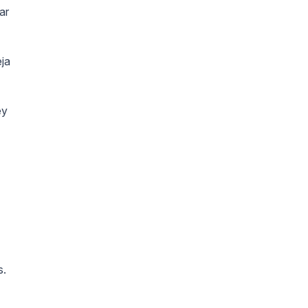
ar
eja
ey
s.