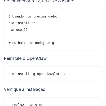
Se for inferior a 22, atualize o Node:
# Usando nvm (recomendado)

nvm install 22

nvm use 22

Reinstale o OpenClaw:
Verifique a instalação: