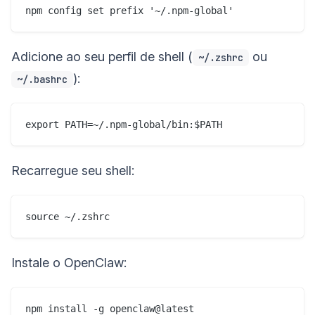
Adicione ao seu perfil de shell (
ou
~/.zshrc
):
~/.bashrc
Recarregue seu shell:
Instale o OpenClaw: