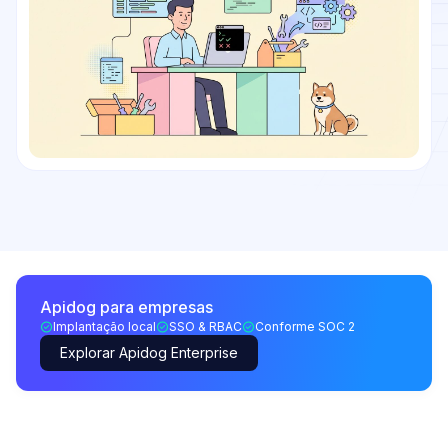
Apidog para empresas
Implantação local
SSO & RBAC
Conforme SOC 2
Explorar Apidog Enterprise