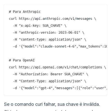
# Para Anthropic

curl https://api.anthropic.com/v1/messages \

  -H "x-api-key: SUA_CHAVE" \

  -H "anthropic-version: 2023-06-01" \

  -H "content-type: application/json" \

  -d '{"model":"claude-sonnet-4-6","max_tokens":10,"
# Para OpenAI

curl https://api.openai.com/v1/chat/completions \

  -H "Authorization: Bearer SUA_CHAVE" \

  -H "Content-Type: application/json" \

Se o comando curl falhar, sua chave é inválida.