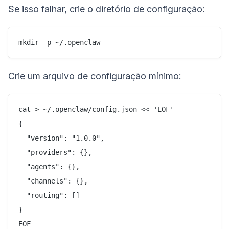
Se isso falhar, crie o diretório de configuração:
Crie um arquivo de configuração mínimo:
cat > ~/.openclaw/config.json << 'EOF'

{

  "version": "1.0.0",

  "providers": {},

  "agents": {},

  "channels": {},

  "routing": []

}
