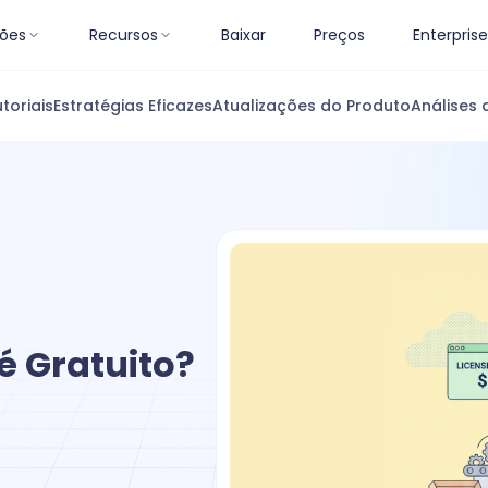
ões
Recursos
Baixar
Preços
Enterprise
toriais
Estratégias Eficazes
Atualizações do Produto
Análises 
é Gratuito?