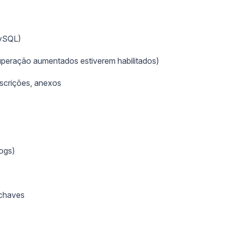
MySQL)
cuperação aumentados estiverem habilitados)
scrições, anexos
ogs)
 chaves