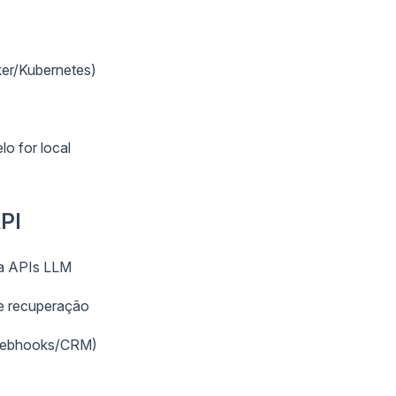
er/Kubernetes)
o for local
PI
ra APIs LLM
de recuperação
/webhooks/CRM)