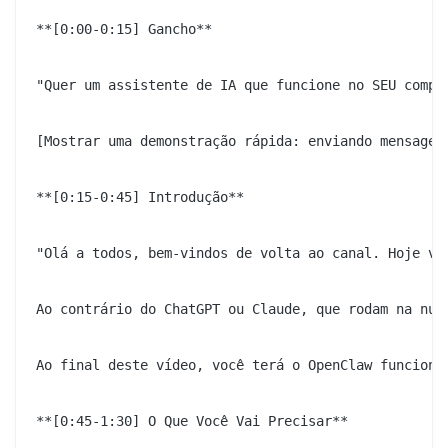
**[0:00-0:15] Gancho**

"Quer um assistente de IA que funcione no SEU compu
[Mostrar uma demonstração rápida: enviando mensagem 
**[0:15-0:45] Introdução**

"Olá a todos, bem-vindos de volta ao canal. Hoje va
Ao contrário do ChatGPT ou Claude, que rodam na nuv
Ao final deste vídeo, você terá o OpenClaw funcionan
**[0:45-1:30] O Que Você Vai Precisar**
