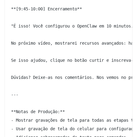
**[9:45-10:00] Encerramento**

"É isso! Você configurou o OpenClaw em 10 minutos.

No próximo vídeo, mostrarei recursos avançados: hab
Se isso ajudou, clique no botão curtir e inscreva-se
Dúvidas? Deixe-as nos comentários. Nos vemos no próx
---

**Notas de Produção:**

- Mostrar gravações de tela para todas as etapas téc
- Usar gravação de tela do celular para configuração