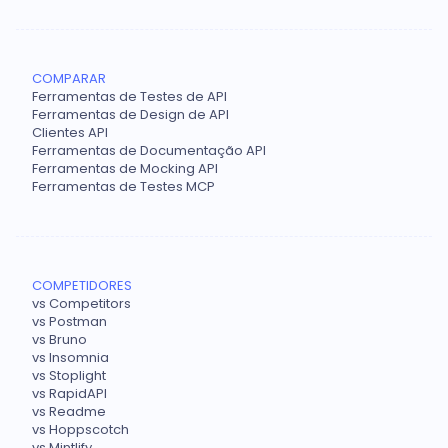
COMPARAR
Ferramentas de Testes de API
Ferramentas de Design de API
Clientes API
Ferramentas de Documentação API
Ferramentas de Mocking API
Ferramentas de Testes MCP
COMPETIDORES
vs Competitors
vs Postman
vs Bruno
vs Insomnia
vs Stoplight
vs RapidAPI
vs Readme
vs Hoppscotch
vs Mintlify