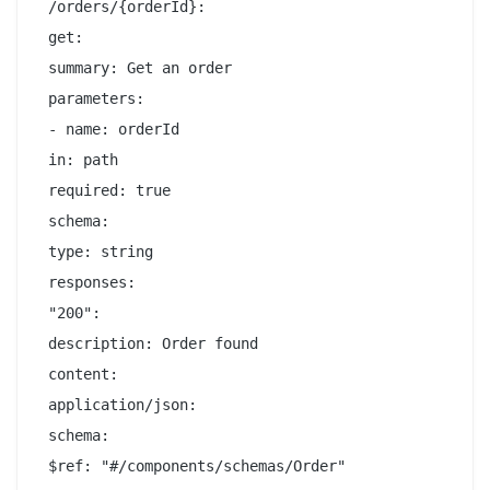
 /orders/{orderId}:

 get:

 summary: Get an order

 parameters:

 - name: orderId

 in: path

 required: true

 schema:

 type: string

 responses:

 "200":

 description: Order found

 content:

 application/json:

 schema:
