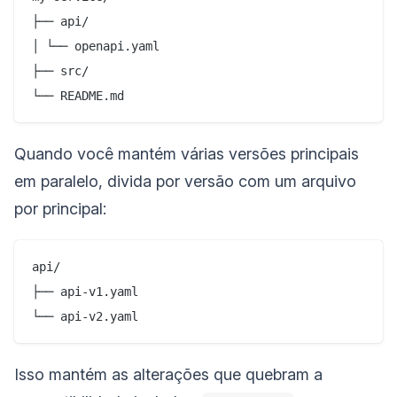
├── api/

│ └── openapi.yaml

├── src/

Quando você mantém várias versões principais
em paralelo, divida por versão com um arquivo
por principal:
api/

├── api-v1.yaml

Isso mantém as alterações que quebram a