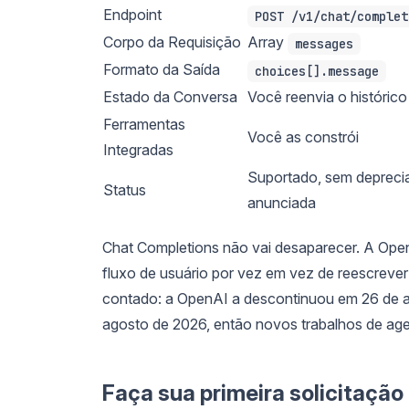
Endpoint
POST /v1/chat/complet
Corpo da Requisição
Array
messages
Formato da Saída
choices[].message
Estado da Conversa
Você reenvia o históric
Ferramentas
Você as constrói
Integradas
Suportado, sem depreci
Status
anunciada
Chat Completions não vai desaparecer. A Open
fluxo de usuário por vez em vez de reescreve
contado: a OpenAI a descontinuou em 26 de a
agosto de 2026, então novos trabalhos de a
Faça sua primeira solicitação