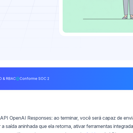
O & RBAC
Conforme SOC 2
API OpenAI Responses: ao terminar, você será capaz de envi
er a saída aninhada que ela retorna, ativar ferramentas integrada