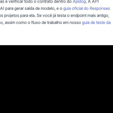
s e verificar todo o contrato dentro do
Apidog
. A API
AI para gerar saída de modelo, e o
guia oficial do Responses
 projetos para ela. Se você já testa o endpoint mais antigo,
ção, assim como o fluxo de trabalho em nosso
guia de teste da