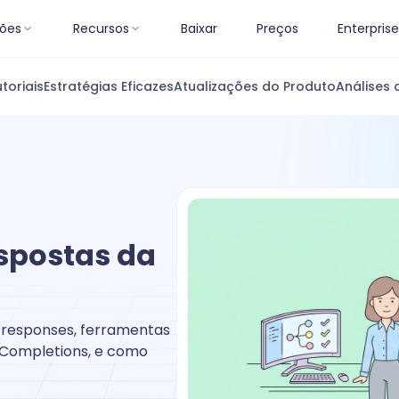
ões
Recursos
Baixar
Preços
Enterprise
toriais
Estratégias Eficazes
Atualizações do Produto
Análises 
spostas da
/responses, ferramentas
Completions, e como