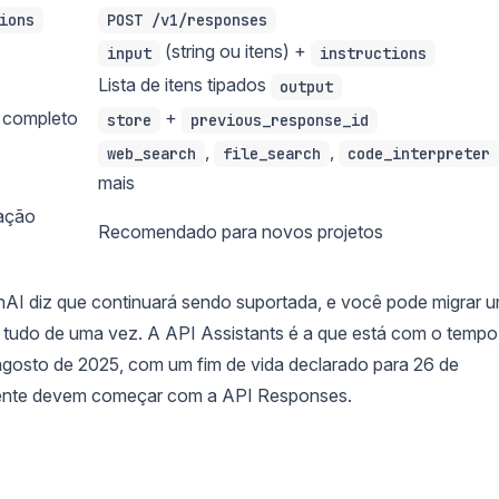
ions
POST /v1/responses
(string ou itens) +
input
instructions
Lista de itens tipados
output
o completo
+
store
previous_response_id
,
,
web_search
file_search
code_interpreter
mais
ação
Recomendado para novos projetos
AI diz que continuará sendo suportada, e você pode migrar 
r tudo de uma vez. A API Assistants é a que está com o tempo
gosto de 2025, com um fim de vida declarado para 26 de
gente devem começar com a API Responses.