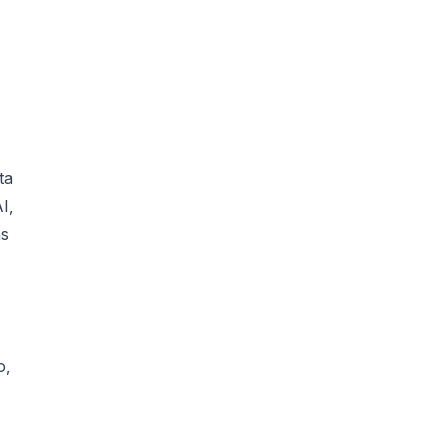
ta
I,
as
o,