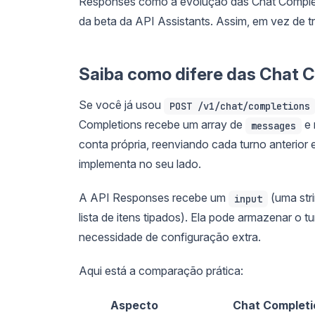
Responses como a evolução das Chat Completi
da beta da API Assistants. Assim, em vez de 
Saiba como difere das Chat 
Se você já usou
POST /v1/chat/completions
Completions recebe um array de
e 
messages
conta própria, reenviando cada turno anterio
implementa no seu lado.
A API Responses recebe um
(uma stri
input
lista de itens tipados). Ela pode armazenar o
necessidade de configuração extra.
Aqui está a comparação prática:
Aspecto
Chat Completi