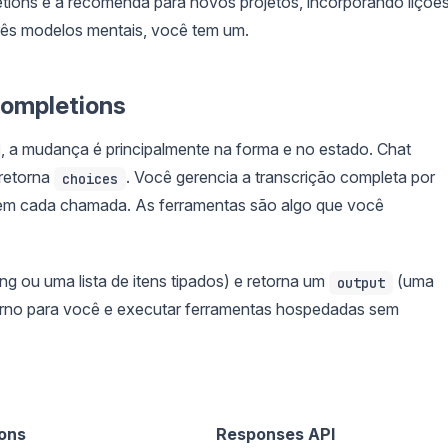
ons e a recomenda para novos projetos, incorporando liçõe
três modelos mentais, você tem um.
Completions
, a mudança é principalmente na forma e no estado. Chat
retorna
. Você gerencia a transcrição completa por
choices
r em cada chamada. As ferramentas são algo que você
ng ou uma lista de itens tipados) e retorna um
(uma
output
 turno para você e executar ferramentas hospedadas sem
ons
Responses API