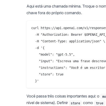
Aqui está uma chamada mínima. Troque o nom
chave fora do próprio comando.
curl https://api.openai.com/v1/responses
  -H "Authorization: Bearer $OPENAI_API_
  -H "Content-Type: application/json" \

  -d '{

    "model": "gpt-5.5",

    "input": "Escreva uma frase descrev
    "instructions": "Você é um escritor
    "store": true

Você passa três coisas importantes aqui: o
mo
nível de sistema). Definir
como
store
true