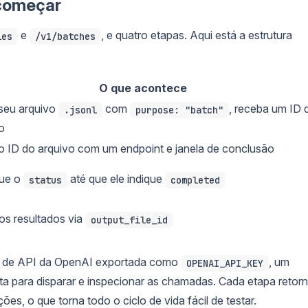
 começar
e
, e quatro etapas. Aqui está a estrutura
les
/v1/batches
O que acontece
seu arquivo
com
, receba um ID 
.jsonl
purpose: "batch"
o
o ID do arquivo com um endpoint e janela de conclusão
que o
até que ele indique
status
completed
os resultados via
output_file_id
e de API da OpenAI exportada como
, um
OPENAI_API_KEY
a para disparar e inspecionar as chamadas. Cada etapa retor
es, o que torna todo o ciclo de vida fácil de testar.