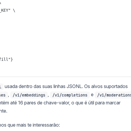


KEY" \

ill"}

usada dentro das suas linhas JSONL. Os alvos suportados
l
,
,
e
ses
/v1/embeddings
/v1/completions
/v1/moderation
tém até 16 pares de chave-valor, o que é útil para marcar
nte.
os que mais te interessarão: