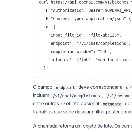
curl https://api.openai.com/v1/batches \
  -H "Authorization: Bearer $OPENAI_API_
  -H "Content-Type: application/json" \

  -d '{

    "input_file_id": "file-abc123",

    "endpoint": "/v1/chat/completions",

    "completion_window": "24h",

    "metadata": {"job": "sentiment-backf
O campo
deve corresponder à
endpoint
ur
incluem
,
/v1/chat/completions
/v1/respon
entre outros. O objeto opcional
con
metadata
trabalhos que você desejará filtrar posteriorme
A chamada retorna um objeto de lote. Os camp