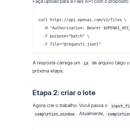
Faça upload para a Files API com o propósito
curl https://api.openai.com/v1/files \

  -H "Authorization: Bearer $OPENAI_API_
  -F purpose="batch" \

A resposta carrega um
de arquivo (algo
id
próxima etapa.
Etapa 2: criar o lote
Agora crie o trabalho. Você passa o
input_fi
. Atualmente,
completion_window
completio