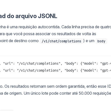
load do arquivo JSONL
ha é uma requisição autocontida. Cada linha precisa de quatr
ra que você possa associar os resultados de volta às
oint de destino como
) e um
/v1/chat/completions
body
, "url": "/v1/chat/completions", "body": {"model": "gpt-
o. Os resultados retornam sem ordem garantida, então esse I
a de origem. Um único lote pode conter até 50.000 requisiçõ