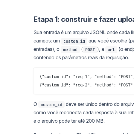
Etapa 1: construir e fazer up
Sua entrada é um arquivo JSONL onde cada lin
campos: um
que você escolhe (pa
custom_id
entradas), o
(
), a
(o endp
method
POST
url
contendo os parâmetros reais da requisição.
{"custom_id": "req-1", "method": "POST"
O
deve ser único dentro do arquiv
custom_id
como você reconecta cada resposta à sua linh
e o arquivo pode ter até 200 MB.