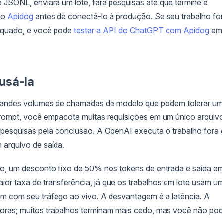
SONL, enviará um lote, fará pesquisas até que termine e
 no
Apidog
antes de conectá-lo à produção. Se seu trabalho fo
dequado, e você pode
testar a API do ChatGPT com Apidog
em
usá-la
grandes volumes de chamadas de modelo que podem tolerar u
rompt, você empacota muitas requisições em um único arquiv
pesquisas pela conclusão. A OpenAI executa o trabalho fora
 arquivo de saída.
ro, um desconto fixo de 50% nos tokens de entrada e saída e
r taxa de transferência, já que os trabalhos em lote usam u
em com seu tráfego ao vivo. A desvantagem é a latência. A
horas; muitos trabalhos terminam mais cedo, mas você não po