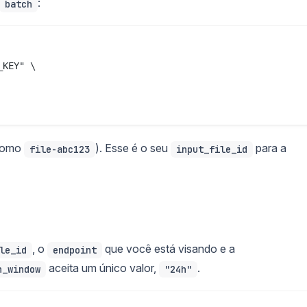
:
batch
KEY" \

 como
). Esse é o seu
para a
file-abc123
input_file_id
, o
que você está visando e a
le_id
endpoint
aceita um único valor,
.
n_window
"24h"