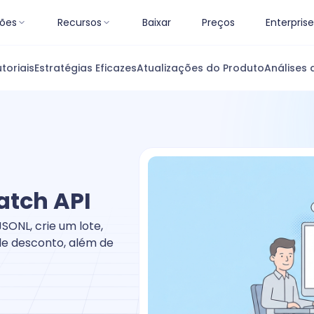
ões
Recursos
Baixar
Preços
Enterprise
toriais
Estratégias Eficazes
Atualizações do Produto
Análises 
atch API
SONL, crie um lote,
de desconto, além de