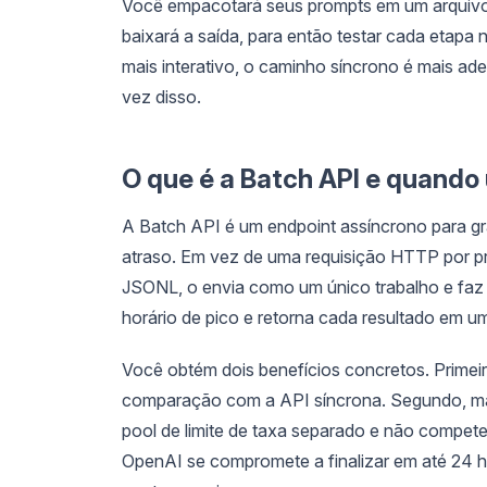
Você empacotará seus prompts em um arquivo J
baixará a saída, para então testar cada etapa
mais interativo, o caminho síncrono é mais a
vez disso.
O que é a Batch API e quando 
A Batch API é um endpoint assíncrono para 
atraso. Em vez de uma requisição HTTP por p
JSONL, o envia como um único trabalho e faz 
horário de pico e retorna cada resultado em um
Você obtém dois benefícios concretos. Primei
comparação com a API síncrona. Segundo, maio
pool de limite de taxa separado e não compet
OpenAI se compromete a finalizar em até 24 