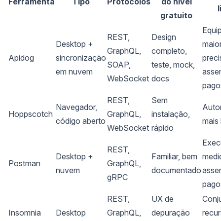
Ferramenta
Tipo
Protocolos
do nível
gratuito
Equi
REST,
Design
Desktop +
maio
GraphQL,
completo,
Apidog
sincronização
prec
SOAP,
teste, mock,
em nuvem
asse
WebSocket
docs
pago
REST,
Sem
Navegador,
Aut
Hoppscotch
GraphQL,
instalação,
código aberto
mais 
WebSocket
rápido
Exec
REST,
Desktop +
Familiar, bem
medi
Postman
GraphQL,
nuvem
documentado
asse
gRPC
pago
REST,
UX de
Conj
Insomnia
Desktop
GraphQL,
depuração
recu