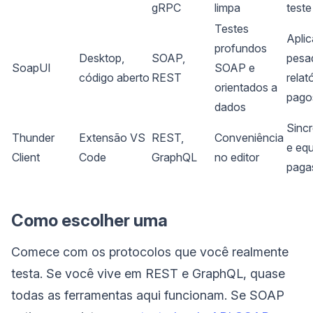
gRPC
limpa
test
Testes
Aplic
profundos
Desktop,
SOAP,
pesa
SoapUI
SOAP e
código aberto
REST
relat
orientados a
pago
dados
Sinc
Thunder
Extensão VS
REST,
Conveniência
e eq
Client
Code
GraphQL
no editor
paga
Como escolher uma
Comece com os protocolos que você realmente
testa. Se você vive em REST e GraphQL, quase
todas as ferramentas aqui funcionam. Se SOAP