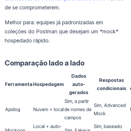
de se comprometerem.
Melhor para: equipes já padronizadas em
coleções do Postman que desejam um *mock*
hospedado rápido.
Comparação lado a lado
Dados
Respostas
Ferramenta
Hospedagem
auto-
condicionais
gerados
Sim, a partir
Sim, Advanced
Apidog
Nuvem + local
de nomes de
Mock
campos
Local + auto-
Sim, baseado
Mockoon
Sim, Faker.js