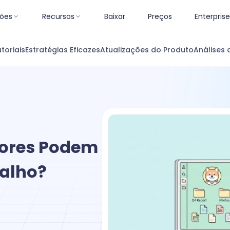
ões
Recursos
Baixar
Preços
Enterprise
toriais
Estratégias Eficazes
Atualizações do Produto
Análises 
ores Podem
balho?