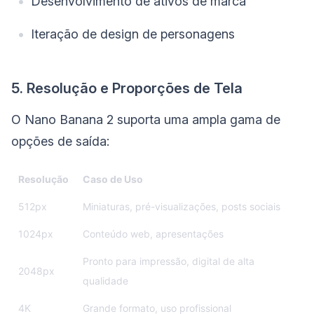
Desenvolvimento de ativos de marca
Iteração de design de personagens
5. Resolução e Proporções de Tela
O Nano Banana 2 suporta uma ampla gama de
opções de saída:
Resolução
Caso de Uso
512px
Miniaturas, pré-visualizações, posts sociais
1024px
Conteúdo web, apresentações
Pronto para impressão, digital de alta
2048px
qualidade
4K
Grande formato, uso profissional