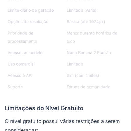
Limite diário de geração
Limitado (varia)
Opções de resolução
Básica (até 1024px)
Prioridade de
Menor durante horários de
processamento
pico
Acesso ao modelo
Nano Banana 2 Padrão
Uso comercial
Limitado
Acesso à API
Sim (com limites)
Suporte
Fóruns da comunidade
Limitações do Nível Gratuito
O nível gratuito possui várias restrições a serem
consideradas: