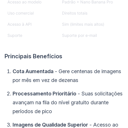
Acesso ao modelo
Padrão + Nano Banana Pro
Uso comercial
Direitos totais
Acesso à API
Sim (limites mais altos)
Suporte
Suporte por e-mail
Principais Benefícios
Cota Aumentada
- Gere centenas de imagens
por mês em vez de dezenas
Processamento Prioritário
- Suas solicitações
avançam na fila do nível gratuito durante
períodos de pico
Imagens de Qualidade Superior
- Acesso ao