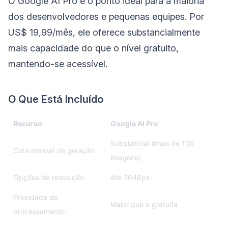
O Google AI Pro é o ponto ideal para a maioria
dos desenvolvedores e pequenas equipes. Por
US$ 19,99/mês, ele oferece substancialmente
mais capacidade do que o nível gratuito,
mantendo-se acessível.
O Que Está Incluído
Recurso
Google AI Pro
Substancial (mais de 100
Cota mensal de geração
imagens)
Opções de resolução
Até 2048px
Prioridade de
Maior que a gratuita
processamento