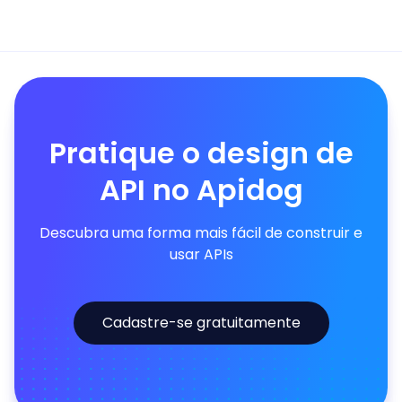
Pratique o design de
API no Apidog
Descubra uma forma mais fácil de construir e
usar APIs
Cadastre-se gratuitamente