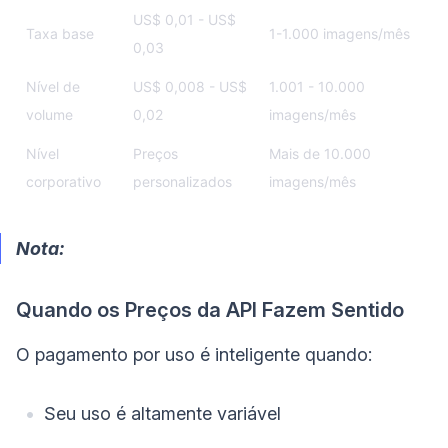
US$ 0,01 - US$
Taxa base
1-1.000 imagens/mês
0,03
Nível de
US$ 0,008 - US$
1.001 - 10.000
volume
0,02
imagens/mês
Nível
Preços
Mais de 10.000
corporativo
personalizados
imagens/mês
Nota:
Quando os Preços da API Fazem Sentido
O pagamento por uso é inteligente quando:
Seu uso é altamente variável