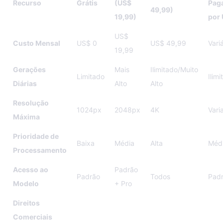
Recurso
Grátis
(US$
Pag
49,99)
19,99)
por
US$
Custo Mensal
US$ 0
US$ 49,99
Vari
19,99
Gerações
Mais
Ilimitado/Muito
Limitado
Ilim
Diárias
Alto
Alto
Resolução
1024px
2048px
4K
Vari
Máxima
Prioridade de
Baixa
Média
Alta
Méd
Processamento
Acesso ao
Padrão
Padrão
Todos
Pad
Modelo
+ Pro
Direitos
Comerciais