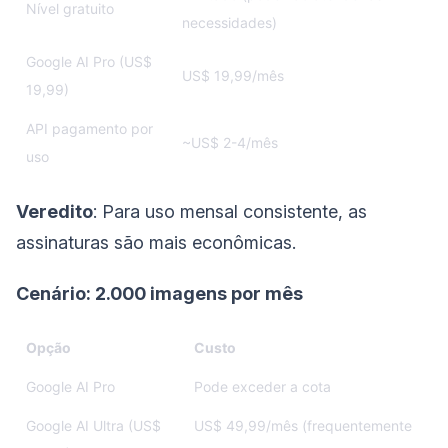
Nível gratuito
necessidades)
Google AI Pro (US$
US$ 19,99/mês
19,99)
API pagamento por
~US$ 2-4/mês
uso
Veredito
: Para uso mensal consistente, as
assinaturas são mais econômicas.
Cenário: 2.000 imagens por mês
Opção
Custo
Google AI Pro
Pode exceder a cota
Google AI Ultra (US$
US$ 49,99/mês (frequentemente