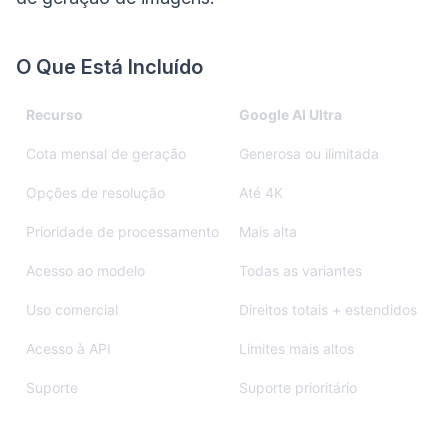
O Que Está Incluído
Recurso
Google AI Ultra
Cota mensal de geração
Generosa ou ilimitada
Opções de resolução
Até 4K
Prioridade de processamento
Mais alta
Acesso ao modelo
Todas as variantes
Uso comercial
Direitos totais + estendidos
Acesso à API
Limites mais altos
Suporte
Suporte prioritário