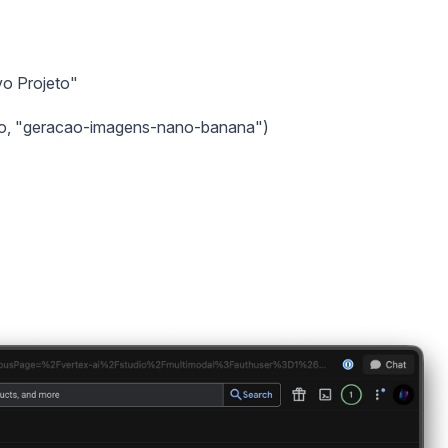
vo Projeto"
plo, "geracao-imagens-nano-banana")