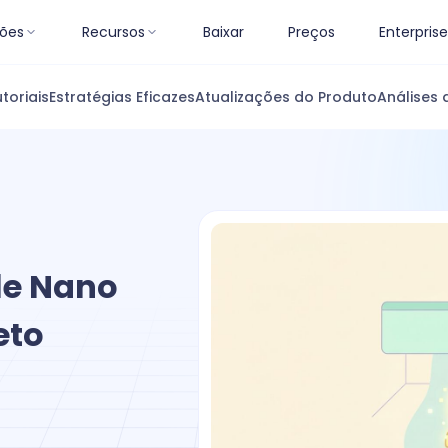
ões
Recursos
Baixar
Preços
Enterprise
toriais
Estratégias Eficazes
Atualizações do Produto
Análises 
le Nano
eto