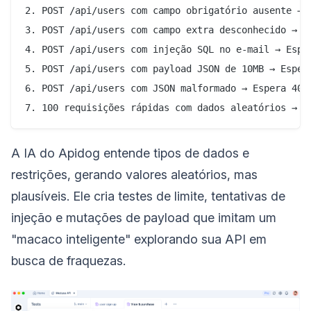
2. POST /api/users com campo obrigatório ausente → E
3. POST /api/users com campo extra desconhecido → Es
4. POST /api/users com injeção SQL no e-mail → Esper
5. POST /api/users com payload JSON de 10MB → Espera
6. POST /api/users com JSON malformado → Espera 400

A IA do Apidog entende tipos de dados e
restrições, gerando valores aleatórios, mas
plausíveis. Ele cria testes de limite, tentativas de
injeção e mutações de payload que imitam um
"macaco inteligente" explorando sua API em
busca de fraquezas.