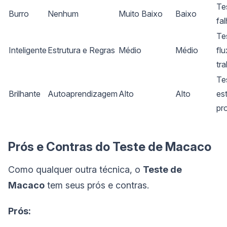
Te
Burro
Nenhum
Muito Baixo
Baixo
fa
Te
Inteligente
Estrutura e Regras
Médio
Médio
fl
tr
Te
Brilhante
Autoaprendizagem
Alto
Alto
es
pr
Prós e Contras do Teste de Macaco
Como qualquer outra técnica, o
Teste de
Macaco
tem seus prós e contras.
Prós: