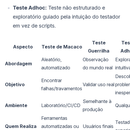
Teste Adhoc:
Teste não estruturado e
exploratório guiado pela intuição do testador
em vez de scripts.
Teste
Tes
Aspecto
Teste de Macaco
Guerrilha
Adh
Aleatório,
Observação
Explor
Abordagem
automatizado
do mundo real
intuitiv
Descob
Encontrar
Objetivo
Validar uso real
proble
falhas/travamentos
inespe
Semelhante à
Ambiente
Laboratório/CI/CD
Qualqu
produção
Ferramentas
Testad
Quem Realiza
automatizadas ou
Usuários finais