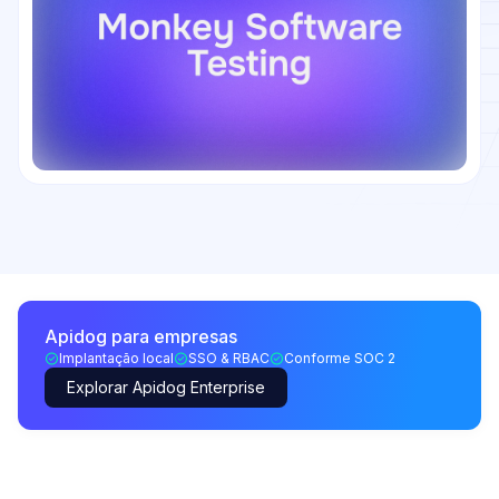
Apidog para empresas
Implantação local
SSO & RBAC
Conforme SOC 2
Explorar Apidog Enterprise