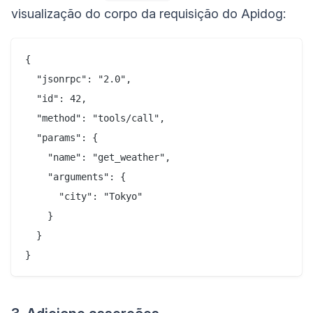
visualização do corpo da requisição do Apidog:
{

  "jsonrpc": "2.0",

  "id": 42,

  "method": "tools/call",

  "params": {

    "name": "get_weather",

    "arguments": {

      "city": "Tokyo"

    }

  }
