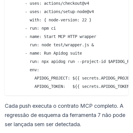
      - uses: actions/checkout@v4

      - uses: actions/setup-node@v4

        with: { node-version: 22 }

      - run: npm ci

      - name: Start MCP HTTP wrapper

        run: node test/wrapper.js &

      - name: Run Apidog suite

        run: npx apidog run --project-id $APIDOG_PRO
        env:

          APIDOG_PROJECT: ${{ secrets.APIDOG_PROJECT
Cada push executa o contrato MCP completo. A
regressão de esquema da ferramenta 7 não pode
ser lançada sem ser detectada.