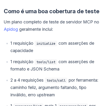
Como é uma boa cobertura de teste
Um plano completo de teste de servidor MCP no
Apidog
geralmente inclui:
1 requisição
com asserções de
initialize
capacidade
1 requisição
com asserções de
tools/list
formato e JSON Schema
2 a 4 requisições
por ferramenta:
tools/call
caminho feliz, argumento faltando, tipo
inválido, erro upstream
1
mais 1
por