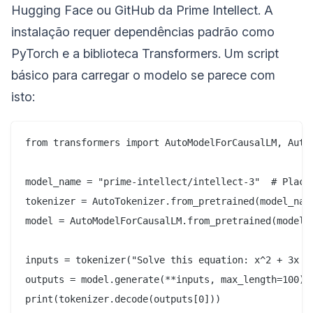
Hugging Face ou GitHub da Prime Intellect. A
instalação requer dependências padrão como
PyTorch e a biblioteca Transformers. Um script
básico para carregar o modelo se parece com
isto:
from transformers import AutoModelForCausalLM, AutoT
model_name = "prime-intellect/intellect-3"  # Placeh
tokenizer = AutoTokenizer.from_pretrained(model_name
model = AutoModelForCausalLM.from_pretrained(model_n
inputs = tokenizer("Solve this equation: x^2 + 3x - 
outputs = model.generate(**inputs, max_length=100)
