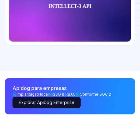
Apidog para empresas
Implantação local
SSO & RBAC
Conforme SOC 2
Explorar Apidog Enterprise