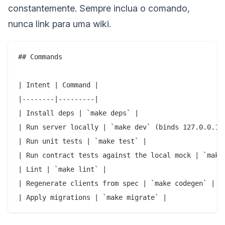
constantemente. Sempre inclua o comando,
nunca link para uma wiki.
## Commands

| Intent | Command |

|--------|---------|

| Install deps | `make deps` |

| Run server locally | `make dev` (binds 127.0.0.1:8
| Run unit tests | `make test` |

| Run contract tests against the local mock | `make 
| Lint | `make lint` |

| Regenerate clients from spec | `make codegen` |
