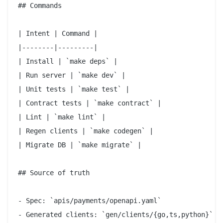
## Commands

| Intent | Command |

|--------|---------|

| Install | `make deps` |

| Run server | `make dev` |

| Unit tests | `make test` |

| Contract tests | `make contract` |

| Lint | `make lint` |

| Regen clients | `make codegen` |

| Migrate DB | `make migrate` |

## Source of truth

- Spec: `apis/payments/openapi.yaml`

- Generated clients: `gen/clients/{go,ts,python}` (d