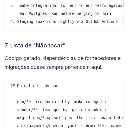
3. `make integration` for end-to-end tests against a
   real Postgres. Run before merging to main.

7. Lista de "Não tocar"
Código gerado, dependências de fornecedores e
migrações quase sempre pertencem aqui.
## Do not edit by hand

- `gen/**` (regenerated by `make codegen`)

- `vendor/**` (managed by `go mod vendor`)

- `migrations/*.up.sql` past the first unapplied mig