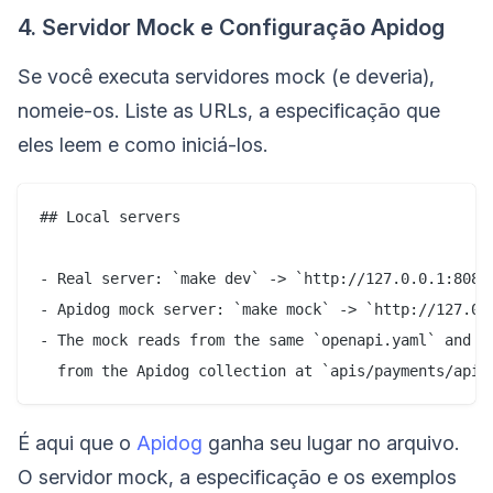
4. Servidor Mock e Configuração Apidog
Se você executa servidores mock (e deveria),
nomeie-os. Liste as URLs, a especificação que
eles leem e como iniciá-los.
## Local servers

- Real server: `make dev` -> `http://127.0.0.1:8080`
- Apidog mock server: `make mock` -> `http://127.0.0
- The mock reads from the same `openapi.yaml` and re
É aqui que o
Apidog
ganha seu lugar no arquivo.
O servidor mock, a especificação e os exemplos