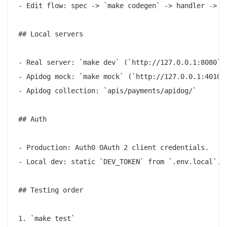
- Edit flow: spec -> `make codegen` -> handler -> co
## Local servers

- Real server: `make dev` (`http://127.0.0.1:8080`)

- Apidog mock: `make mock` (`http://127.0.0.1:4010`)
- Apidog collection: `apis/payments/apidog/`

## Auth

- Production: Auth0 OAuth 2 client credentials.

- Local dev: static `DEV_TOKEN` from `.env.local`.

## Testing order

1. `make test`
