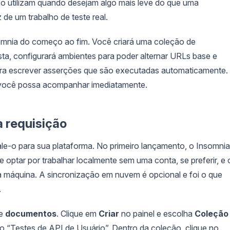
 utilizam quando desejam algo mais leve do que uma
de um trabalho de teste real.
omnia do começo ao fim. Você criará uma coleção de
sta, configurará ambientes para poder alternar URLs base e
 para escrever asserções que são executadas automaticamente.
você possa acompanhar imediatamente.
a requisição
ale-o para sua plataforma. No primeiro lançamento, o Insomnia
 optar por trabalhar localmente sem uma conta, se preferir, e 
 máquina. A sincronização em nuvem é opcional e foi o que
.
e
documentos
. Clique em
Criar
no painel e escolha
Coleção
o “Testes de API de Usuário”. Dentro da coleção, clique no