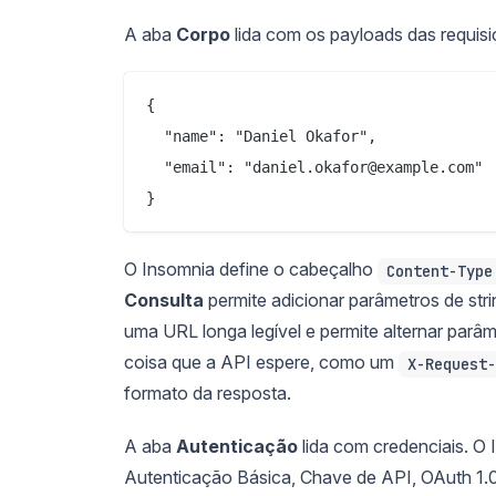
A aba
Corpo
lida com os payloads das requis
{

  "name": "Daniel Okafor",

  "email": "daniel.okafor@example.com"

O Insomnia define o cabeçalho
Content-Type
Consulta
permite adicionar parâmetros de st
uma URL longa legível e permite alternar parâm
coisa que a API espere, como um
X-Request-
formato da resposta.
A aba
Autenticação
lida com credenciais. O
Autenticação Básica, Chave de API, OAuth 1.