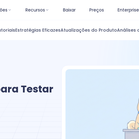
ões
Recursos
Baixar
Preços
Enterprise
toriais
Estratégias Eficazes
Atualizações do Produto
Análises 
ara Testar