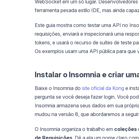
WebSocket em um só lugar. Desenvolvedores o
ferramenta pesada estilo IDE, mas ainda capaz 
Este guia mostra como testar uma API no Ins
requisições, enviará e inspecionará uma respo
tokens, e usará o recurso de suítes de teste
Os exemplos usam uma API pública para que 
Instalar o Insomnia e criar um
Baixe o Insomnia do
site oficial da Kong
e inst
pergunta se você deseja fazer login. Você pode
Insomnia armazena seus dados em sua própria
mudou na versão 8, que abordaremos a seguir
O Insomnia organiza o trabalho em
coleções
de Requisições
. Dê a ela um nome claro com