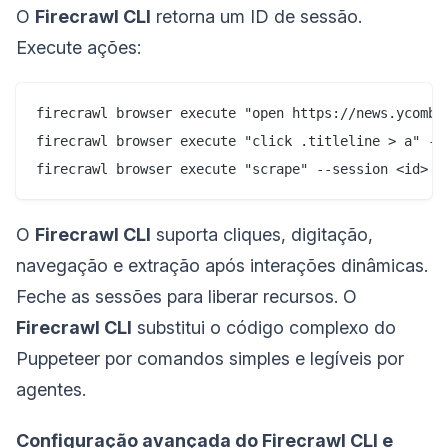
O
Firecrawl CLI
retorna um ID de sessão.
Execute ações:
firecrawl browser execute "open https://news.ycombin
firecrawl browser execute "click .titleline > a" --s
firecrawl browser execute "scrape" --session <id>
O
Firecrawl CLI
suporta cliques, digitação,
navegação e extração após interações dinâmicas.
Feche as sessões para liberar recursos. O
Firecrawl CLI
substitui o código complexo do
Puppeteer por comandos simples e legíveis por
agentes.
Configuração avançada do Firecrawl CLI e