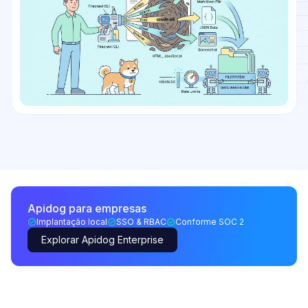
Apidog para empresas
Implantação local
SSO & RBAC
Conforme SOC 2
Explorar Apidog Enterprise