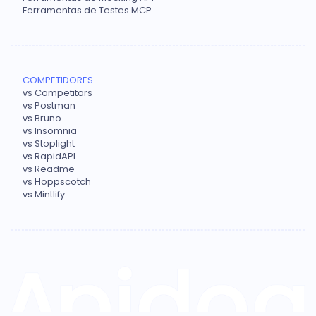
Ferramentas de Testes MCP
COMPETIDORES
vs Competitors
vs Postman
vs Bruno
vs Insomnia
vs Stoplight
vs RapidAPI
vs Readme
vs Hoppscotch
vs Mintlify