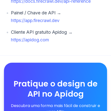
https://docs.firecrawl.dev/api-reference
Painel / Chave de API →
https://app.firecrawl.dev
Cliente API gratuito Apidog →
https://apidog.com
Pratique o design de
API no Apidog
Descubra uma forma mais fácil de construir e