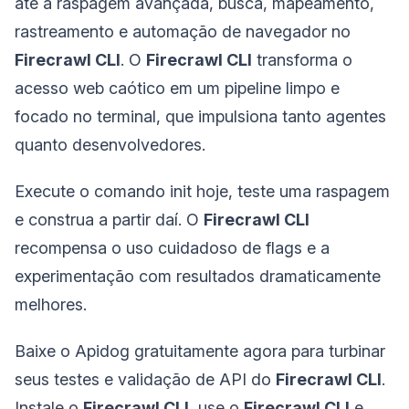
até a raspagem avançada, busca, mapeamento,
rastreamento e automação de navegador no
Firecrawl CLI
. O
Firecrawl CLI
transforma o
acesso web caótico em um pipeline limpo e
focado no terminal, que impulsiona tanto agentes
quanto desenvolvedores.
Execute o comando init hoje, teste uma raspagem
e construa a partir daí. O
Firecrawl CLI
recompensa o uso cuidadoso de flags e a
experimentação com resultados dramaticamente
melhores.
Baixe o Apidog gratuitamente agora para turbinar
seus testes e validação de API do
Firecrawl CLI
.
Instale o
Firecrawl CLI
, use o
Firecrawl CLI
e