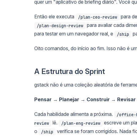
quer um "aplicativo de briefing diário". Você 
Então ele executa
para de
/plan-ceo-review
para avaliar cada dime
/plan-design-review
para testar em um navegador real, e
pa
/ship
Oito comandos, do início ao fim. Isso não é um
A Estrutura do Sprint
gstack não é uma coleção aleatória de ferra
Pensar → Planejar → Construir → Revisar
Cada habilidade alimenta a próxima.
/office-
lê.
escreve um pla
review
/plan-eng-review
o
verifica se foram corrigidos. Nada f
/ship