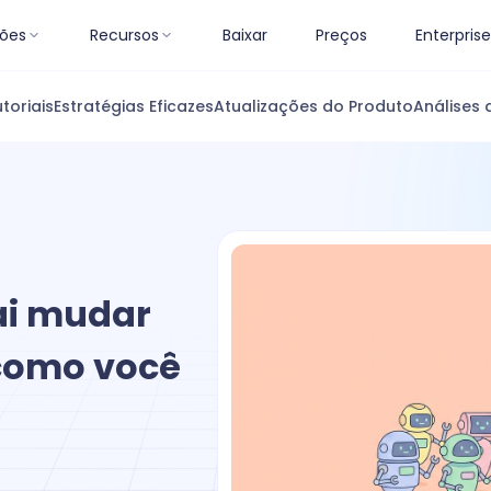
ões
Recursos
Baixar
Preços
Enterprise
toriais
Estratégias Eficazes
Atualizações do Produto
Análises 
vai mudar
como você