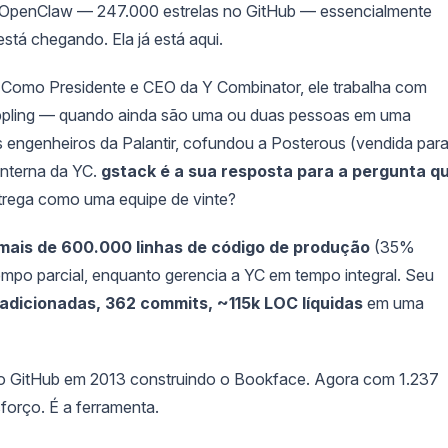
 o OpenClaw — 247.000 estrelas no GitHub — essencialmente
tá chegando. Ela já está aqui.
. Como Presidente e CEO da Y Combinator, ele trabalha com
Rippling — quando ainda são uma ou duas pessoas em uma
s engenheiros da Palantir, cofundou a Posterous (vendida par
 interna da YC.
gstack é a sua resposta para a pergunta q
ega como uma equipe de vinte?
mais de 600.000 linhas de código de produção
(35%
empo parcial, enquanto gerencia a YC em tempo integral. Seu
 adicionadas, 362 commits, ~115k LOC líquidas
em uma
o GitHub em 2013 construindo o Bookface. Agora com 1.237
forço. É a ferramenta.