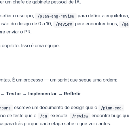
quer um chefe de gabinete pessoal de IA.
safiar o escopo,
para definir a arquitetura,
/plan-eng-review
nsão do design de 0 a 10,
para encontrar bugs,
/review
/qa
ra enviar o PR.
 copiloto. Isso é uma equipe.
mentas. É um processo — um sprint que segue uma ordem:
 → Testar → Implementar → Refletir
escreve um documento de design que o
hours
/plan-ceo-
no de teste que o
executa.
encontra bugs qu
/qa
/review
ica para trás porque cada etapa sabe o que veio antes.