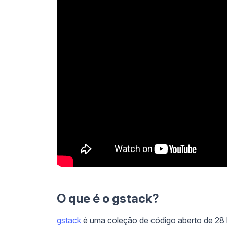
O que é o gstack?
gstack
é uma coleção de código aberto de 28 