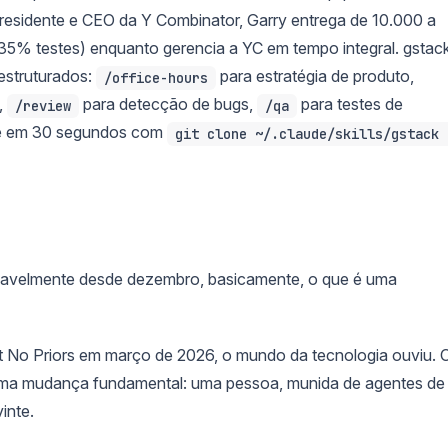
Presidente e CEO da Y Combinator, Garry entrega de 10.000 a
(35% testes) enquanto gerencia a YC em tempo integral. gstac
estruturados:
para estratégia de produto,
/office-hours
,
para detecção de bugs,
para testes de
/review
/qa
ale em 30 segundos com
git clone ~/.claude/skills/gstack 
ovavelmente desde dezembro, basicamente, o que é uma
t No Priors em março de 2026, o mundo da tecnologia ouviu. 
ma mudança fundamental: uma pessoa, munida de agentes de
inte.