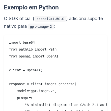
Exemplo em Python
O SDK oficial (
) adiciona suporte
openai>=1.50.0
nativo para
:
gpt-image-2
import base64

from pathlib import Path

from openai import OpenAI

client = OpenAI()

response = client.images.generate(

    model="gpt-image-2",

    prompt=(

        "A minimalist diagram of an OAuth 2.1 author