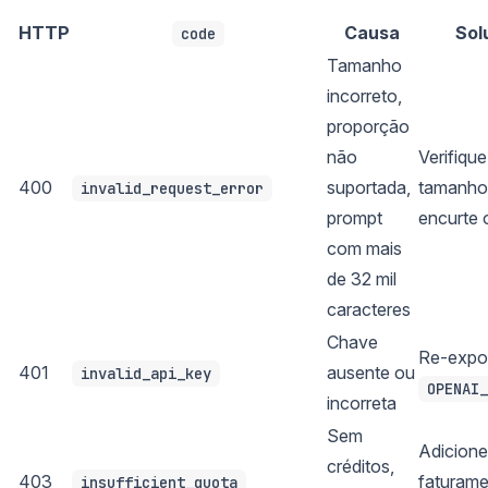
HTTP
Causa
Sol
code
Tamanho
incorreto,
proporção
não
Verifique
400
suportada,
tamanho
invalid_request_error
prompt
encurte 
com mais
de 32 mil
caracteres
Chave
Re-expo
401
ausente ou
invalid_api_key
OPENAI_
incorreta
Sem
Adicione
créditos,
403
faturame
insufficient_quota