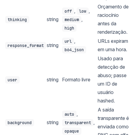
Orçamento de
,
,
off
low
raciocínio
string
,
thinking
medium
antes da
high
renderização.
,
URLs expiram
url
string
response_format
em uma hora.
b64_json
Usado para
detecção de
abuso; passe
string
Formato livre
user
um ID de
usuário
hashed.
A saída
,
auto
transparente é
string
,
background
transparent
enviada como
opaque
PNG com alfa.