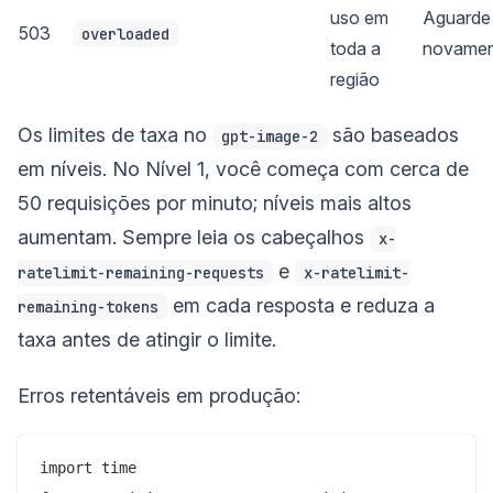
uso em
Aguarde 
503
overloaded
toda a
novamen
região
Os limites de taxa no
são baseados
gpt-image-2
em níveis. No Nível 1, você começa com cerca de
50 requisições por minuto; níveis mais altos
aumentam. Sempre leia os cabeçalhos
x-
e
ratelimit-remaining-requests
x-ratelimit-
em cada resposta e reduza a
remaining-tokens
taxa antes de atingir o limite.
Erros retentáveis em produção:
import time
