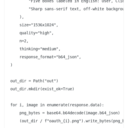
        "Five boxes labeled in English: User, Client
        "Sharp sans-serif text, off-white background
    ),

    size="1536x1024",

    quality="high",

    n=2,

    thinking="medium",

    response_format="b64_json",

)

out_dir = Path("out")

out_dir.mkdir(exist_ok=True)

for i, image in enumerate(response.data):

    png_bytes = base64.b64decode(image.b64_json)

    (out_dir / f"oauth_{i}.png").write_bytes(png_byt