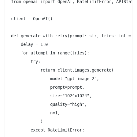
from openai import OpenAI, RateLimitError, APIStatus
client = OpenAI()

def generate_with_retry(prompt: str, tries: int = 3)
    delay = 1.0

    for attempt in range(tries):

        try:

            return client.images.generate(

                model="gpt-image-2",

                prompt=prompt,

                size="1024x1024",

                quality="high",

                n=1,

            )

        except RateLimitError:
