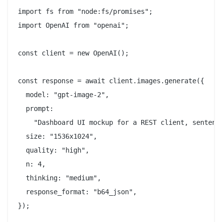
import fs from "node:fs/promises";

import OpenAI from "openai";

const client = new OpenAI();

const response = await client.images.generate({

  model: "gpt-image-2",

  prompt:

    "Dashboard UI mockup for a REST client, sentenc
  size: "1536x1024",

  quality: "high",

  n: 4,

  thinking: "medium",

  response_format: "b64_json",

});
