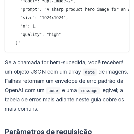
    "model": "gpt-image-2",

    "prompt": "A sharp product hero image for an API
    "size": "1024x1024",

    "n": 1,

    "quality": "high"

Se a chamada for bem-sucedida, você receberá
um objeto JSON com um array
de imagens.
data
Falhas retornam um envelope de erro padrão da
OpenAI com um
e uma
legível; a
code
message
tabela de erros mais adiante neste guia cobre os
mais comuns.
Parâmetros de requisição