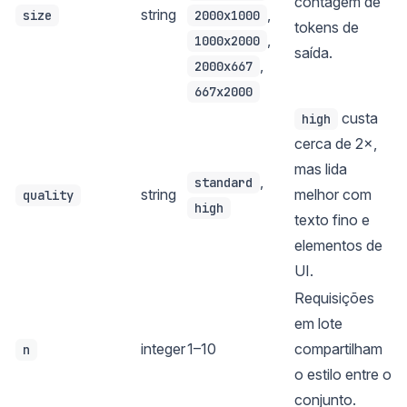
contagem de
string
,
size
2000x1000
tokens de
,
1000x2000
saída.
,
2000x667
667x2000
custa
high
cerca de 2×,
mas lida
,
standard
string
melhor com
quality
high
texto fino e
elementos de
UI.
Requisições
em lote
integer
1–10
compartilham
n
o estilo entre o
conjunto.