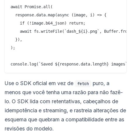
await Promise.all(

  response.data.map(async (image, i) => {

    if (!image.b64_json) return;

    await fs.writeFile(`dash_${i}.png`, Buffer.from(
  }),

);

Use o SDK oficial em vez de
puro, a
fetch
menos que você tenha uma razão para não fazê-
lo. O SDK lida com retentativas, cabeçalhos de
idempotência e streaming, e rastreia alterações de
esquema que quebram a compatibilidade entre as
revisões do modelo.