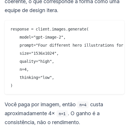
coerente, o que corresponde à forma como uma
equipe de design itera.
response = client.images.generate(

    model="gpt-image-2",

    prompt="Four different hero illustrations for a
    size="1536x1024",

    quality="high",

    n=4,

    thinking="low",

Você paga por imagem, então
custa
n=4
aproximadamente 4×
. O ganho é a
n=1
consistência, não o rendimento.