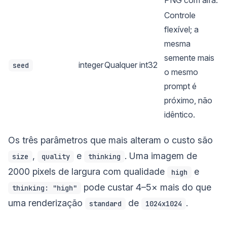
Controle
flexível; a
mesma
semente mais
integer
Qualquer int32
seed
o mesmo
prompt é
próximo, não
idêntico.
Os três parâmetros que mais alteram o custo são
,
e
. Uma imagem de
size
quality
thinking
2000 pixels de largura com qualidade
e
high
pode custar 4–5× mais do que
thinking: "high"
uma renderização
de
.
standard
1024x1024