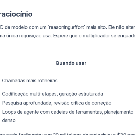
raciocínio
 de modelo com um `reasoning.effort` mais alto. Ele não alte
ma única requisição usa. Espere que o multiplicador se enquad
Quando usar
Chamadas mais rotineiras
Codificação multi-etapas, geração estruturada
Pesquisa aprofundada, revisão crítica de correção
Loops de agente com cadeias de ferramentas, planejamento
denso
 pode facilmente usar 20 mil tokens de raciocínio; a $30 por