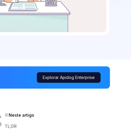
Explorar Apidog Enterprise
Neste artigo
A
O
TL;DR