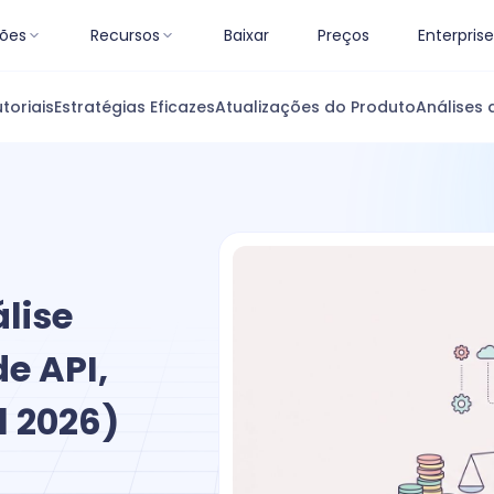
ões
Recursos
Baixar
Preços
Enterprise
toriais
Estratégias Eficazes
Atualizações do Produto
Análises 
lise
e API,
l 2026)