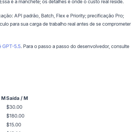
ssa é a manchete; os detalhes é onde o custo real reside.
cação: API padrão, Batch, Flex e Priority; precificação Pro;
lculo para sua carga de trabalho real antes de se comprometer
é GPT-5.5
. Para o passo a passo do desenvolvedor, consulte
/ M
Saída / M
$30.00
$180.00
$15.00