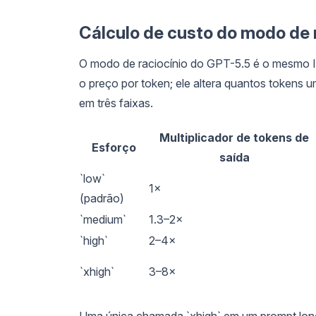
Cálculo de custo do modo de 
O modo de raciocínio do GPT-5.5 é o mesmo ID
o preço por token; ele altera quantos tokens u
em três faixas.
Multiplicador de tokens de
Esforço
saída
`low`
1×
(padrão)
`medium`
1.3–2×
`high`
2–4×
`xhigh`
3–8×
Uma única chamada `xhigh` em um prompt longo