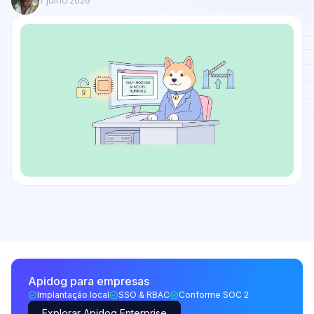
7 julho 2026
Apidog para empresas
Implantação local
SSO & RBAC
Conforme SOC 2
Explorar Apidog Enterprise