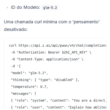
ID do Modelo:
glm-5.2
Uma chamada curl mínima com o 'pensamento'
desativado:
curl https://api.z.ai/api/paas/v4/chat/completions \
 -H "Authorization: Bearer $ZAI_API_KEY" \

 -H "Content-Type: application/json" \

 -d '{

 "model": "glm-5.2",

 "thinking": { "type": "disabled" },

 "temperature": 0.7,

 "messages": [

 { "role": "system", "content": "You are a direct, 
 { "role": "user", "content": "Explain how abliterat