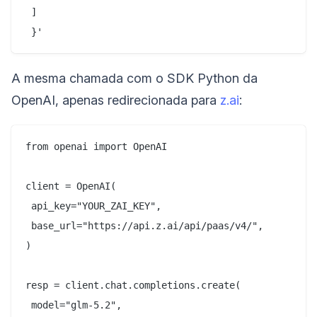
 ]

A mesma chamada com o SDK Python da
OpenAI, apenas redirecionada para
z.ai
:
from openai import OpenAI

client = OpenAI(

 api_key="YOUR_ZAI_KEY",

 base_url="https://api.z.ai/api/paas/v4/",

)

resp = client.chat.completions.create(

 model="glm-5.2",
