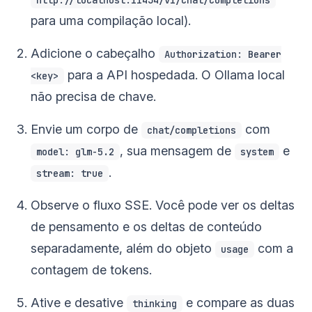
http://localhost:11434/v1/chat/completions
para uma compilação local).
Adicione o cabeçalho
Authorization: Bearer
para a API hospedada. O Ollama local
<key>
não precisa de chave.
Envie um corpo de
com
chat/completions
, sua mensagem de
e
model: glm-5.2
system
.
stream: true
Observe o fluxo SSE. Você pode ver os deltas
de pensamento e os deltas de conteúdo
separadamente, além do objeto
com a
usage
contagem de tokens.
Ative e desative
e compare as duas
thinking