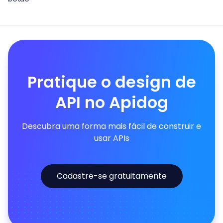
Pratique o design de
API no Apidog
Descubra uma forma mais fácil de construir e
usar APIs
Cadastre-se gratuitamente