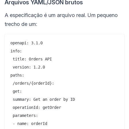
Arquivos YAML/JSON brutos
A especificação é um arquivo real. Um pequeno
trecho de um:
openapi: 3.1.0

info:

 title: Orders API

 version: 1.2.0

paths:

 /orders/{orderId}:

 get:

 summary: Get an order by ID

 operationId: getOrder

 parameters:

 - name: orderId
