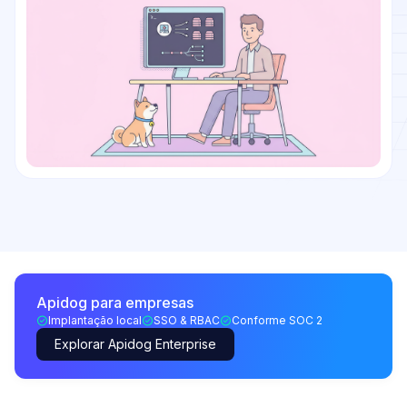
Apidog para empresas
Implantação local
SSO & RBAC
Conforme SOC 2
Explorar Apidog Enterprise