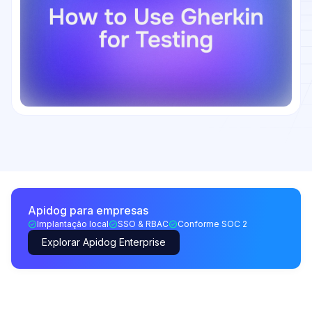
Apidog para empresas
Implantação local
SSO & RBAC
Conforme SOC 2
Explorar Apidog Enterprise