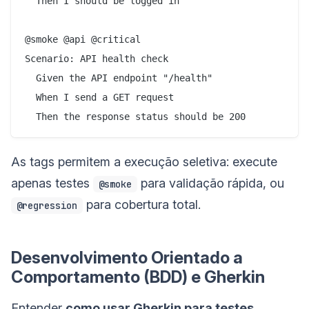
  Then I should be logged in

@smoke @api @critical

Scenario: API health check

  Given the API endpoint "/health"

  When I send a GET request

As tags permitem a execução seletiva: execute
apenas testes
para validação rápida, ou
@smoke
para cobertura total.
@regression
Desenvolvimento Orientado a
Comportamento (BDD) e Gherkin
Entender
como usar Gherkin para testes