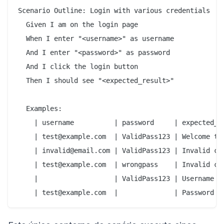
Scenario Outline: Login with various credentials

  Given I am on the login page

  When I enter "<username>" as username

  And I enter "<password>" as password

  And I click the login button

  Then I should see "<expected_result>"

  Examples:

    | username          | password     | expected_re
    | test@example.com  | ValidPass123 | Welcome to 
    | invalid@email.com | ValidPass123 | Invalid cre
    | test@example.com  | wrongpass    | Invalid cre
    |                   | ValidPass123 | Username is