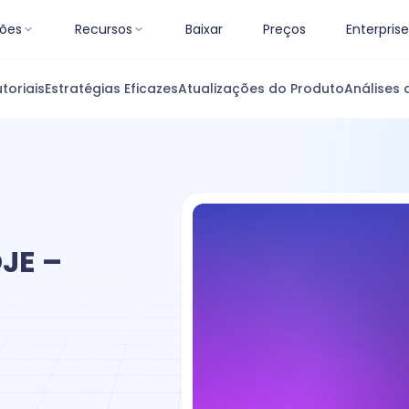
ões
Recursos
Baixar
Preços
Enterprise
toriais
Estratégias Eficazes
Atualizações do Produto
Análises 
JE –