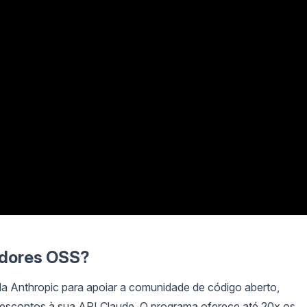
edores OSS?
 da Anthropic para apoiar a comunidade de código aberto,
escontos à sua API Claude. O programa oferece até 20x os