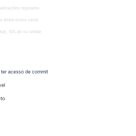
alizações regulares
o limite exato varia)
ub, GitLab ou similar
 ter acesso de commit
vel
eto