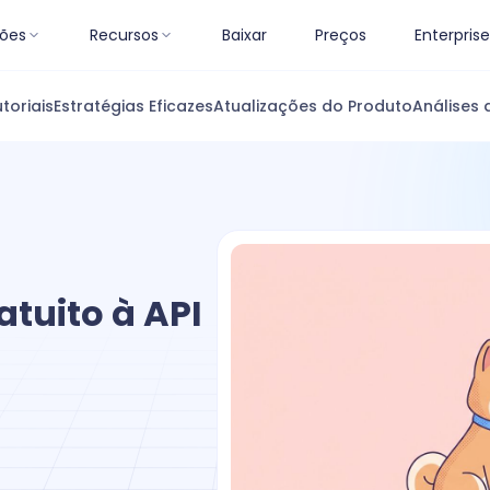
ões
Recursos
Baixar
Preços
Enterprise
toriais
Estratégias Eficazes
Atualizações do Produto
Análises 
tuito à API