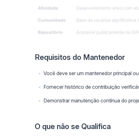
Atividade
Desenvolvimento ativo com atu
Comunidade
Base de usuários significativa (
Repositório
Acessível publicamente no GitH
Requisitos do Mantenedor
Você deve ser um mantenedor principal ou
Fornecer histórico de contribuição verificá
Demonstrar manutenção contínua do proj
O que não se Qualifica