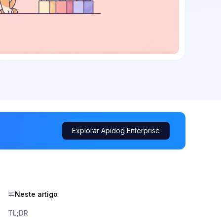
Explorar Apidog Enterprise
Neste artigo
TL;DR