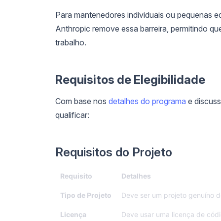
Para mantenedores individuais ou pequenas eq
Anthropic remove essa barreira, permitindo q
trabalho.
Requisitos de Elegibilidade
Com base nos
detalhes do programa
e discuss
qualificar:
Requisitos do Projeto
Requisito
Detalhes
Tipo de Projeto
Deve ser um projeto genuíno d
Licença
Deve usar uma licença de cód