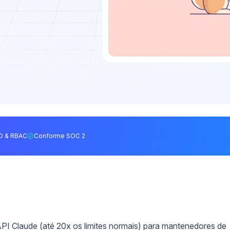
O & RBAC
Conforme SOC 2
API Claude (até 20x os limites normais) para mantenedores de