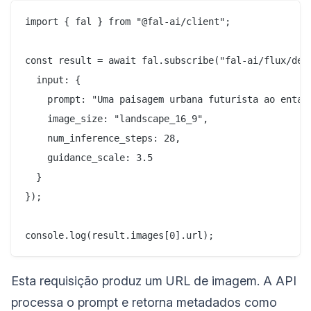
import { fal } from "@fal-ai/client";

const result = await fal.subscribe("fal-ai/flux/dev"
  input: {

    prompt: "Uma paisagem urbana futurista ao entard
    image_size: "landscape_16_9",

    num_inference_steps: 28,

    guidance_scale: 3.5

  }

});

Esta requisição produz um URL de imagem. A API
processa o prompt e retorna metadados como