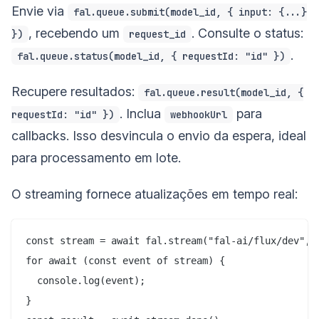
Envie via
fal.queue.submit(model_id, { input: {...}
, recebendo um
. Consulte o status:
})
request_id
.
fal.queue.status(model_id, { requestId: "id" })
Recupere resultados:
fal.queue.result(model_id, {
. Inclua
para
requestId: "id" })
webhookUrl
callbacks. Isso desvincula o envio da espera, ideal
para processamento em lote.
O streaming fornece atualizações em tempo real:
const stream = await fal.stream("fal-ai/flux/dev", {
for await (const event of stream) {

  console.log(event);

}
