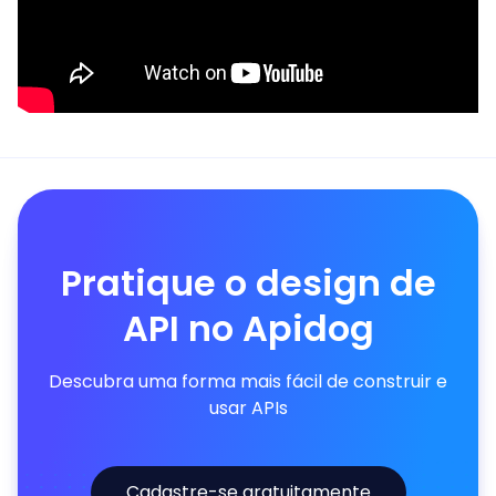
Pratique o design de
API no Apidog
Descubra uma forma mais fácil de construir e
usar APIs
Cadastre-se gratuitamente