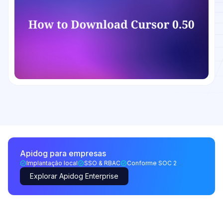
Apidog para empresas
Implantação local
SSO & RBAC
Conforme SOC 2
Explorar Apidog Enterprise