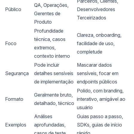
Parceiros, Clientes,
QA, Operações,
Público
Desenvolvedores
Gerentes de
Terceirizados
Produto
Profundidade
Clareza, onboarding,
técnica, casos
Foco
facilidade de uso,
extremos,
completude
contexto interno
Pode incluir
Mascarar dados
Segurança
detalhes sensíveis
sensíveis, focar em
de implementação
endpoints públicos
Polido, com branding,
Geralmente bruto,
Formato
interativo, amigável ao
detalhado, técnico
usuário
Análises
Guias passo a passo,
Exemplos
aprofundadas,
SDKs, guias de início
casos de teste
rápido