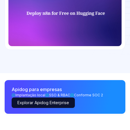
Apidog para empresas
Implantação local
SSO & RBAC
Conforme SOC 2
Explorar Apidog Enterprise