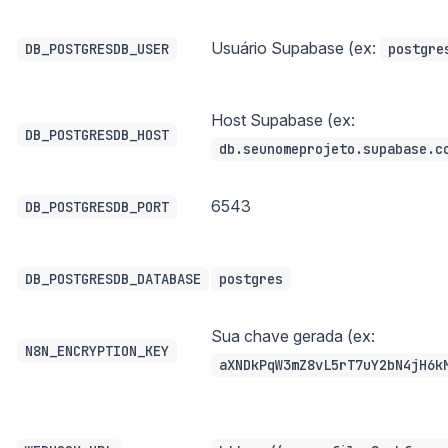
Usuário Supabase (ex:
DB_POSTGRESDB_USER
postgre
Host Supabase (ex:
DB_POSTGRESDB_HOST
db.seunomeprojeto.supabase.c
6543
DB_POSTGRESDB_PORT
DB_POSTGRESDB_DATABASE
postgres
Sua chave gerada (ex:
N8N_ENCRYPTION_KEY
aXNDkPqW3mZ8vL5rT7uY2bN4jH6k