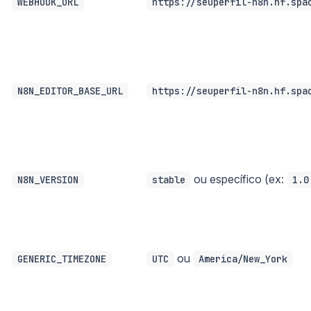
WEBHOOK_URL
https://seuperfil-n8n.hf.spa
N8N_EDITOR_BASE_URL
https://seuperfil-n8n.hf.spa
ou específico (ex:
N8N_VERSION
stable
1.0
ou
GENERIC_TIMEZONE
UTC
America/New_York