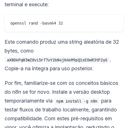
terminal e execute:
Este comando produz uma string aleatória de 32
bytes, como
.
aXNDkPqW3mZ8vL5rT7uY2bN4jH6kM9pQ1sE0wR3tF2yG
Copie-a na íntegra para uso posterior.
Por fim, familiarize-se com os conceitos básicos
do n8n se for novo. Instale a versão desktop
temporariamente via
para
npm install -g n8n
testar fluxos de trabalho localmente, garantindo
compatibilidade. Com estes pré-requisitos em
vigor, você otimiza a implantação, reduzindo o