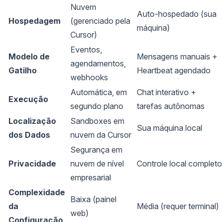
Nuvem
Auto-hospedado (sua
Hospedagem
(gerenciado pela
máquina)
Cursor)
Eventos,
Modelo de
Mensagens manuais +
agendamentos,
Gatilho
Heartbeat agendado
webhooks
Automática, em
Chat interativo +
Execução
segundo plano
tarefas autônomas
Localização
Sandboxes em
Sua máquina local
dos Dados
nuvem da Cursor
Segurança em
Privacidade
nuvem de nível
Controle local completo
empresarial
Complexidade
Baixa (painel
da
Média (requer terminal)
web)
Configuração