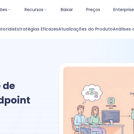
ões
Recursos
Baixar
Preços
Enterprise
toriais
Estratégias Eficazes
Atualizações do Produto
Análises 
 de
dpoint