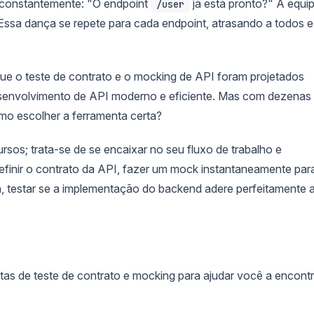
o constantemente: "O endpoint
já está pronto?" A equi
/user
ssa dança se repete para cada endpoint, atrasando a todos e
e o teste de contrato e o mocking de API foram projetados
desenvolvimento de API moderno e eficiente. Mas com dezenas
mo escolher a ferramenta certa?
rsos; trata-se de se encaixar no seu fluxo de trabalho e
definir o contrato da API, fazer um mock instantaneamente par
, testar se a implementação do backend adere perfeitamente 
as de teste de contrato e mocking para ajudar você a encontr