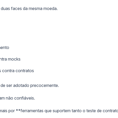
ão duas faces da mesma moeda.
mento
ontra mocks
 contra contratos
il de ser adotado precocemente.
am não confiáveis.
mais por **ferramentas que suportem tanto o teste de contrat