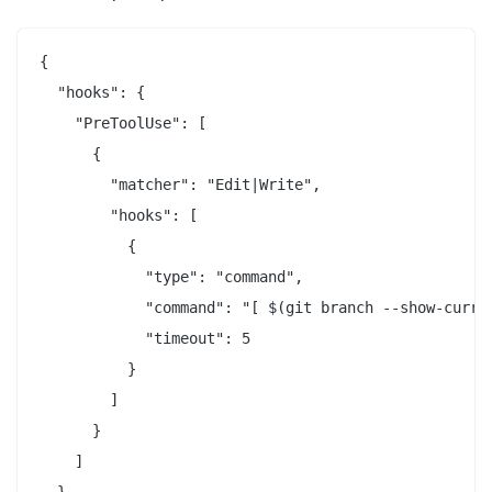
{

  "hooks": {

    "PreToolUse": [

      {

        "matcher": "Edit|Write",

        "hooks": [

          {

            "type": "command",

            "command": "[ $(git branch --show-curre
            "timeout": 5

          }

        ]

      }

    ]

  }
