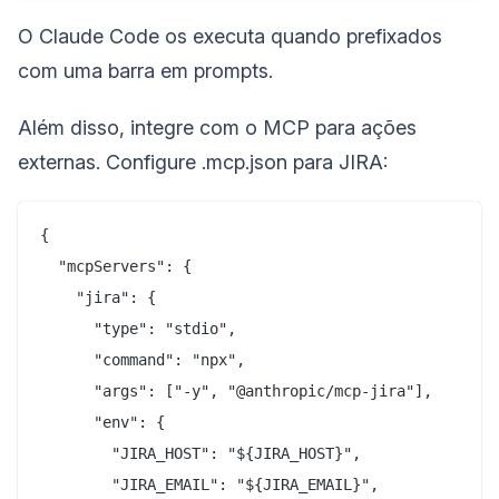
O Claude Code os executa quando prefixados
com uma barra em prompts.
Além disso, integre com o MCP para ações
externas. Configure .mcp.json para JIRA:
{

  "mcpServers": {

    "jira": {

      "type": "stdio",

      "command": "npx",

      "args": ["-y", "@anthropic/mcp-jira"],

      "env": {

        "JIRA_HOST": "${JIRA_HOST}",

        "JIRA_EMAIL": "${JIRA_EMAIL}",
