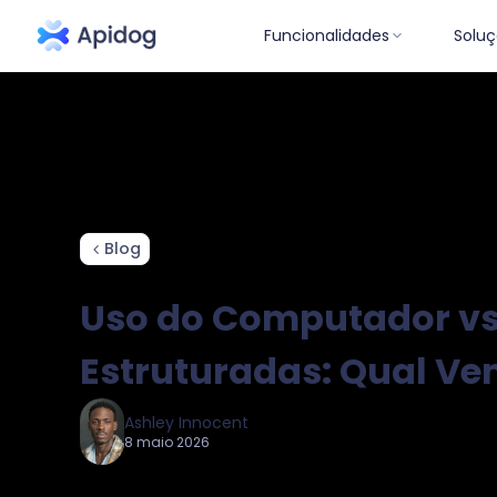
Funcionalidades
Soluç
Ponto de vista
Tu
Blog
Uso do Computador vs
Estruturadas: Qual Ve
Ashley Innocent
8 maio 2026