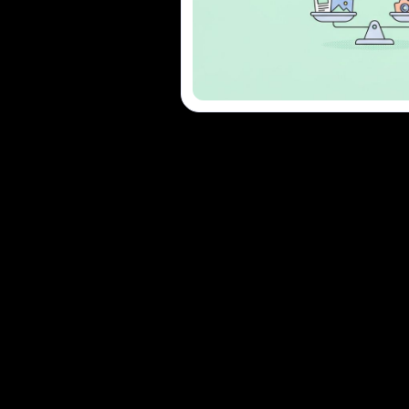
O & RBAC
Conforme SOC 2
 de modelos de uso de computador é aproximadamente 45
cedor através de uma API estruturada. SIM.