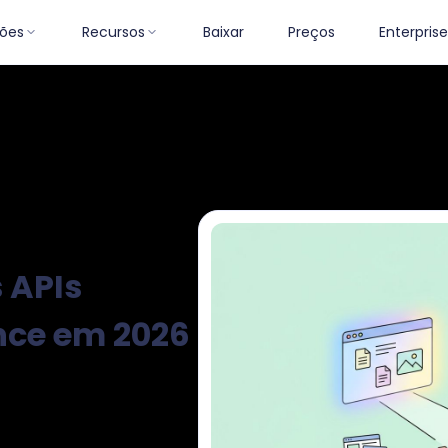
ões
Recursos
Baixar
Preços
Enterprise
toriais
Estratégias Eficazes
Atualizações do Produto
Análises 
 APIs
nce em 2026