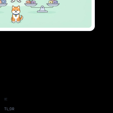
Explorar Apidog Enterprise
Neste artigo
TL;DR