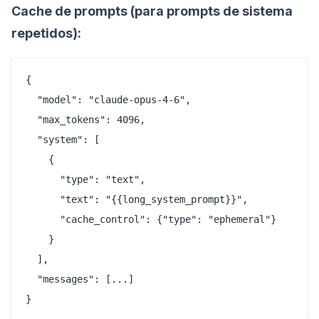
Cache de prompts (para prompts de sistema
repetidos):
{

  "model": "claude-opus-4-6",

  "max_tokens": 4096,

  "system": [

    {

      "type": "text",

      "text": "{{long_system_prompt}}",

      "cache_control": {"type": "ephemeral"}

    }

  ],

  "messages": [...]
