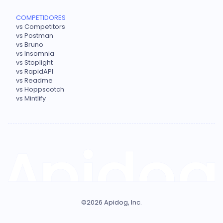
COMPETIDORES
vs Competitors
vs Postman
vs Bruno
vs Insomnia
vs Stoplight
vs RapidAPI
vs Readme
vs Hoppscotch
vs Mintlify
©
2026
Apidog, Inc.