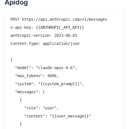
Apidog
POST https://api.anthropic.com/v1/messages

x-api-key: {{ANTHROPIC_API_KEY}}

anthropic-version: 2023-06-01

Content-Type: application/json

{

  "model": "claude-opus-4-6",

  "max_tokens": 4096,

  "system": "{{system_prompt}}",

  "messages": [

    {

      "role": "user",

      "content": "{{user_message}}"

    }
