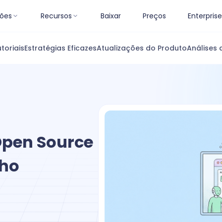
ões
Recursos
Baixar
Preços
Enterprise
toriais
Estratégias Eficazes
Atualizações do Produto
Análises 
 Open Source
lho