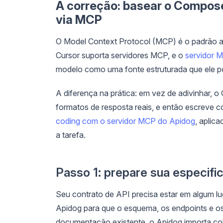
A correção: basear o Compose
via MCP
O Model Context Protocol (MCP) é o padrão ab
Cursor suporta servidores MCP, e o
servidor 
modelo como uma fonte estruturada que ele po
A diferença na prática: em vez de adivinhar, 
formatos de resposta reais, e então escreve c
coding com o servidor MCP do Apidog
, aplic
a tarefa.
Passo 1: prepare sua especifi
Seu contrato de API precisa estar em algum lu
Apidog para que o esquema, os endpoints e o
documentação existente, o Apidog importa co