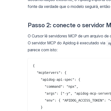
fonte da verdade que o modelo seguirá, então m
Passo 2: conecte o servidor 
O Cursor lê servidores MCP de um arquivo de
O servidor MCP do Apidog é executado via
n
parece com isto:
{

  "mcpServers": {

    "apidog-api-spec": {

      "command": "npx",

      "args": ["-y", "apidog-mcp-server
      "env": { "APIDOG_ACCESS_TOKEN": "<
    }
