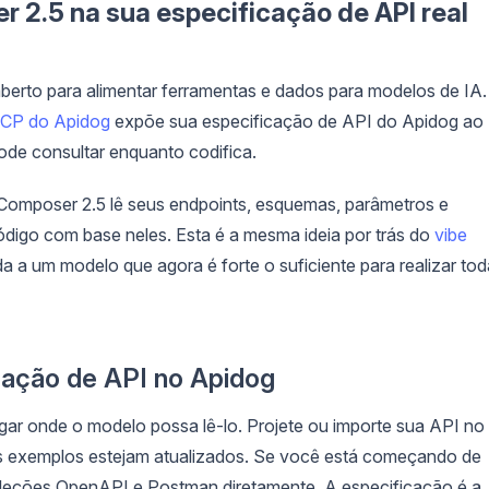
r 2.5 na sua especificação de API real
erto para alimentar ferramentas e dados para modelos de IA.
MCP do Apidog
expõe sua especificação de API do Apidog ao
de consultar enquanto codifica.
o Composer 2.5 lê seus endpoints, esquemas, parâmetros e
ódigo com base neles. Esta é a mesma ideia por trás do
vibe
ada a um modelo que agora é forte o suficiente para realizar tod
cação de API no Apidog
gar onde o modelo possa lê-lo. Projete ou importe sua API no
s exemplos estejam atualizados. Se você está começando de
leções OpenAPI e Postman diretamente. A especificação é a