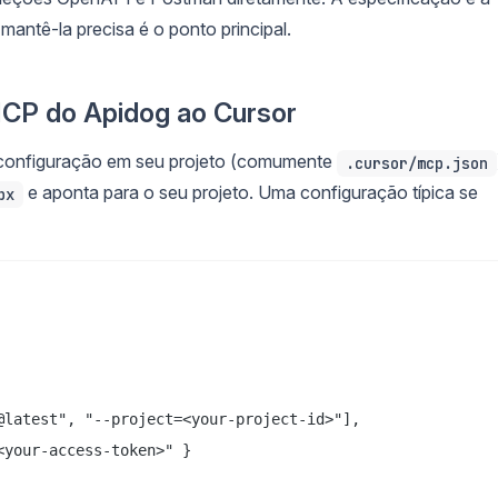
antê-la precisa é o ponto principal.
MCP do Apidog ao Cursor
 configuração em seu projeto (comumente
.cursor/mcp.json
e aponta para o seu projeto. Uma configuração típica se
px
@latest", "--project=<your-project-id>"],

your-access-token>" }
