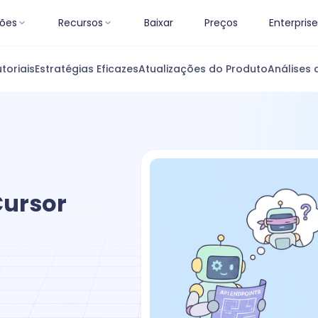
ões
Recursos
Baixar
Preços
Enterprise
toriais
Estratégias Eficazes
Atualizações do Produto
Análises 
Cursor