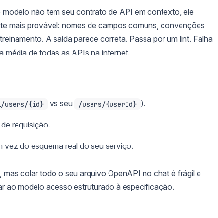
o modelo não tem seu contrato de API em contexto, ele
ente mais provável: nomes de campos comuns, convenções
treinamento. A saída parece correta. Passa por um lint. Falha
a média de todas as APIs na internet.
vs seu
).
i/users/{id}
/users/{userId}
de requisição.
m vez do esquema real do seu serviço.
 mas colar todo o seu arquivo OpenAPI no chat é frágil e
r ao modelo acesso estruturado à especificação.