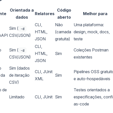
Orientada a
Código
nte
Relatores
Melhor para
dados
aberto
CLI,
Não
Uma plataforma:
Sim (
-d
HTML,
(camada
design, mock, docs,
nAPI
CSV/JSON)
JSON
gratuita)
teste
CLI,
o
Sim (
Coleções Postman
-d
HTML,
Sim
CSV/JSON)
existentes
JSON
o
Sim (dados
CLI, JUnit
Pipelines OSS gratuit
 da
de iteração
Sim
XML
e auto-hospedáveis
CSV)
o de
Testes orientados a
Limitado
CLI, JUnit
Sim
especificações, conf
as-code