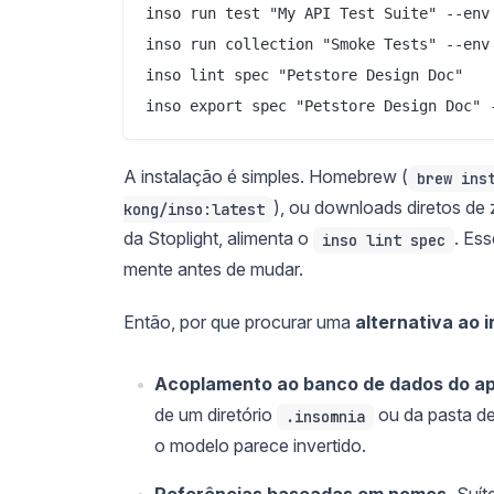
inso run test "My API Test Suite" --env 
inso run collection "Smoke Tests" --env 
inso lint spec "Petstore Design Doc"

A instalação é simples. Homebrew (
brew ins
), ou downloads diretos de
kong/inso:latest
da Stoplight, alimenta o
. Es
inso lint spec
mente antes de mudar.
Então, por que procurar uma
alternativa ao 
Acoplamento ao banco de dados do apl
de um diretório
ou da pasta de
.insomnia
o modelo parece invertido.
Referências baseadas em nomes.
Suíte