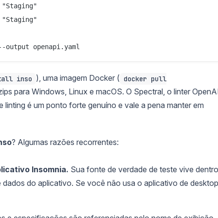
"Staging"

"Staging"

), uma imagem Docker (
tall inso
docker pull
 zips para Windows, Linux e macOS. O Spectral, o linter OpenA
se linting é um ponto forte genuíno e vale a pena manter em
inso
? Algumas razões recorrentes:
icativo Insomnia.
Sua fonte de verdade de teste vive dentr
 dados do aplicativo. Se você não usa o aplicativo de desktop
s e especificações são referenciadas pelo nome de exibição.