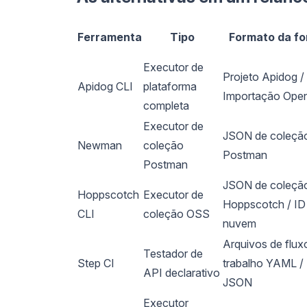
Ferramenta
Tipo
Formato da fo
Executor de
Projeto Apidog /
Apidog CLI
plataforma
Importação Ope
completa
Executor de
JSON de coleçã
Newman
coleção
Postman
Postman
JSON de coleçã
Hoppscotch
Executor de
Hoppscotch / ID
CLI
coleção OSS
nuvem
Arquivos de flux
Testador de
Step CI
trabalho YAML /
API declarativo
JSON
Executor