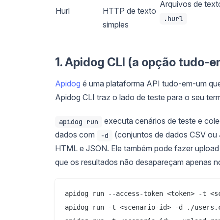
Arquivos de text
Hurl
HTTP de texto
.hurl
simples
1. Apidog CLI (a opção tudo-
Apidog
é uma plataforma API tudo-em-um que 
Apidog CLI traz o lado de teste para o seu te
executa cenários de teste e cole
apidog run
dados com
(conjuntos de dados CSV ou
-d
HTML e JSON. Ele também pode fazer upload 
que os resultados não desapareçam apenas no
apidog run --access-token <token> -t <sc
apidog run -t <scenario-id> -d ./users.c