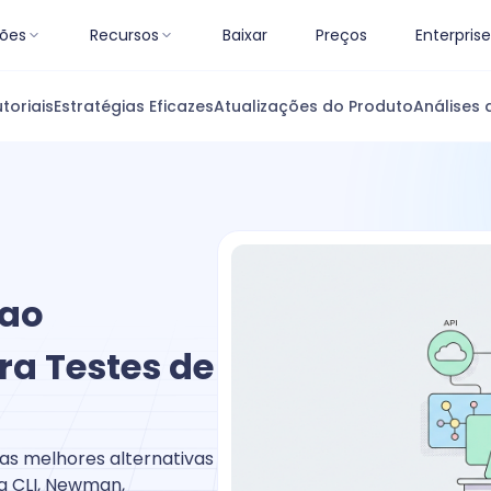
ões
Recursos
Baixar
Preços
Enterprise
toriais
Estratégias Eficazes
Atualizações do Produto
Análises 
 ao
ra Testes de
as melhores alternativas
og CLI, Newman,