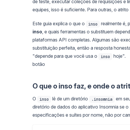
de teste, executar coleções de requisições e 
equipes, isso é suficiente. Para outras, o atri
Este guia explica o que o
realmente é, 
inso
inso
, e quais ferramentas o substituem depen
plataformas API completas. Algumas são exec
substituição perfeita, então a resposta honest
"depende para que você usa o
hoje".
inso
botão
O que o inso faz, e onde o atr
O
lê de um diretório
em seu 
inso
.insomnia
diretório de dados do aplicativo Insomnia se o 
especificações e suítes por nome, não por ca