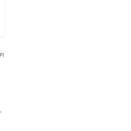
PI
o
,