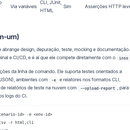
o
CLI, JUnit,
Via variáveis
Sim
Asserções HTTP lev
HTML
em-um)
abrange design, depuração, teste, mocking e documentação
rminal e CI/CD, e é aí que ele compete diretamente com o
inso
ções da linha de comando. Ele suporta testes orientados a
 JSON), ambientes com
e relatores nos formatos CLI,
-e
de relatórios de teste na nuvem com
, para
--upload-report
s logs do CI.
enario-id> -e <env-id>

sv -r html,cli
