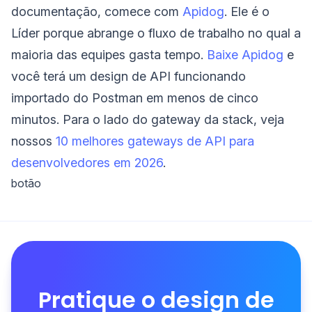
documentação, comece com
Apidog
. Ele é o
Líder porque abrange o fluxo de trabalho no qual a
maioria das equipes gasta tempo.
Baixe Apidog
e
você terá um design de API funcionando
importado do Postman em menos de cinco
minutos. Para o lado do gateway da stack, veja
nossos
10 melhores gateways de API para
desenvolvedores em 2026
.
botão
Pratique o design de