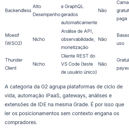
Cama
Alto
e GraphQL
Backendless
Não
gratui
Desempenho
gerados
paga
automaticamente
Análise de API,
Moesif
Base
Nicho
observabilidade,
Não
(WSO2)
uso
monetização
Cliente REST do
Thunder
Gratu
Nicho
VS Code (teste
Não
Client
paywa
de usuário único)
A categoria da G2 agrupa plataformas de ciclo de
vida, automação iPaaS, gateways, análises e
extensões de IDE na mesma Grade. É por isso que
ler os posicionamentos sem contexto engana os
compradores.