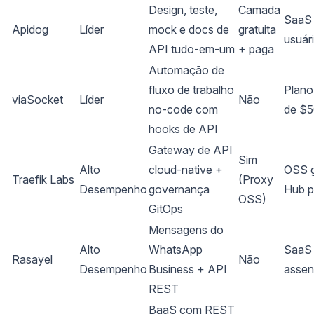
Design, teste,
Camada
SaaS 
Apidog
Líder
mock e docs de
gratuita
usuár
API tudo-em-um
+ paga
Automação de
fluxo de trabalho
Plano 
viaSocket
Líder
Não
no-code com
de $
hooks de API
Gateway de API
Sim
Alto
cloud-native +
OSS g
Traefik Labs
(Proxy
Desempenho
governança
Hub 
OSS)
GitOps
Mensagens do
Alto
WhatsApp
SaaS 
Rasayel
Não
Desempenho
Business + API
assen
REST
BaaS com REST