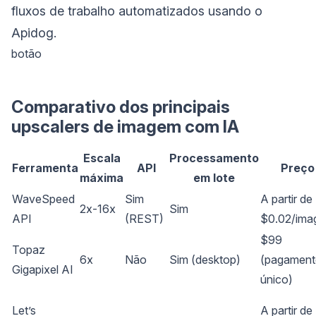
fluxos de trabalho automatizados usando o
Apidog.
botão
Comparativo dos principais
upscalers de imagem com IA
Escala
Processamento
Ferramenta
API
Preço
máxima
em lote
WaveSpeed
Sim
A partir de
2x-16x
Sim
API
(REST)
$0.02/im
$99
Topaz
6x
Não
Sim (desktop)
(pagamen
Gigapixel AI
único)
Let’s
A partir de