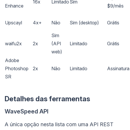
16x
Limitado
Sim
Enhance
$9/mês
Upscayl
4x+
Não
Sim (desktop)
Grátis
Sim
waifu2x
2x
(API
Limitado
Grátis
web)
Adobe
Photoshop
2x
Não
Limitado
Assinatur
SR
Detalhes das ferramentas
WaveSpeed API
A única opção nesta lista com uma API REST