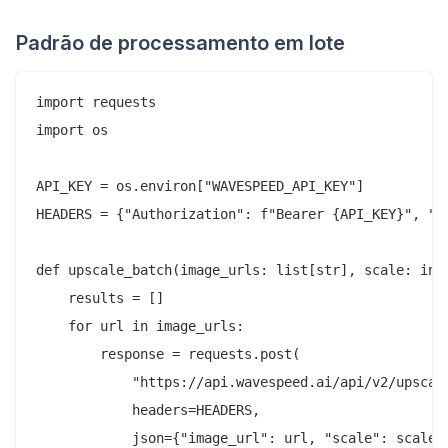
Padrão de processamento em lote
import requests

import os

API_KEY = os.environ["WAVESPEED_API_KEY"]

HEADERS = {"Authorization": f"Bearer {API_KEY}", "Co
def upscale_batch(image_urls: list[str], scale: int 
    results = []

    for url in image_urls:

        response = requests.post(

            "https://api.wavespeed.ai/api/v2/upscale
            headers=HEADERS,

            json={"image_url": url, "scale": scale, 