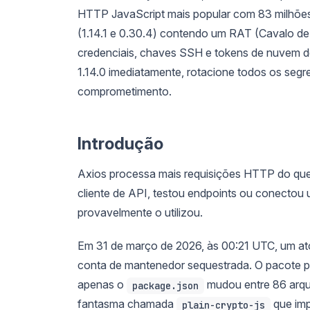
HTTP JavaScript mais popular com 83 milhões
(1.14.1 e 0.30.4) contendo um RAT (Cavalo d
credenciais, chaves SSH e tokens de nuvem 
1.14.0 imediatamente, rotacione todos os seg
comprometimento.
Introdução
Axios processa mais requisições HTTP do que 
cliente de API, testou endpoints ou conectou
provavelmente o utilizou.
Em 31 de março de 2026, às 00:21 UTC, um ato
conta de mantenedor sequestrada. O pacote pare
apenas o
mudou entre 86 arqu
package.json
fantasma chamada
que imp
plain-crypto-js