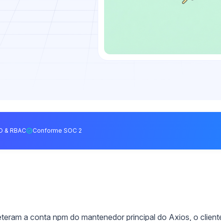
O & RBAC
Conforme SOC 2
eram a conta npm do mantenedor principal do Axios, o client