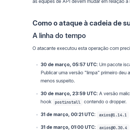
as equipes de API devem mudar em relação à s
Como o ataque à cadeia de su
A linha do tempo
O atacante executou esta operação com preci
30 de março, 05:57 UTC
: Um pacote isc
Publicar uma versão "limpa" primeiro deu 
menos suspeito.
30 de março, 23:59 UTC
: A versão mali
hook
contendo o dropper.
postinstall
31 de março, 00:21 UTC
:
axios@1.14.1
31 de março, 01:00 UTC
:
axios@0.30.4