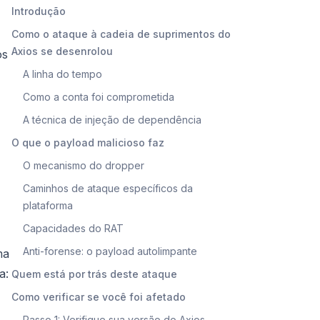
Introdução
Como o ataque à cadeia de suprimentos do
Axios se desenrolou
os
A linha do tempo
Como a conta foi comprometida
A técnica de injeção de dependência
O que o payload malicioso faz
O mecanismo do dropper
Caminhos de ataque específicos da
plataforma
Capacidades do RAT
Anti-forense: o payload autolimpante
ma
a:
Quem está por trás deste ataque
Como verificar se você foi afetado
Passo 1: Verifique sua versão do Axios