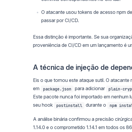
O atacante usou tokens de acesso npm de
passar por CI/CD.
Essa distinção é importante. Se sua organiza
proveniência de CI/CD em um lançamento é um s
A técnica de injeção de depen
Eis o que tornou este ataque sutil. O atacant
em
para adicionar
package.json
plain-cryp
Este pacote nunca foi importado em nenhum lu
seu hook
durante o
postinstall
npm insta
A análise binária confirmou a precisão cirúrgi
1.14.0 e o comprometido 1.14.1 em todos os 86