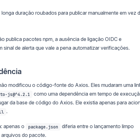
 longa duração roubados para publicar manualmente em vez 
ção publica pacotes npm, a ausência de ligação OIDC e
inal de alerta que vale a pena automatizar verificações.
dência
e não modificou o código-fonte do Axios. Eles mudaram uma li
como uma dependência em tempo de execuçã
to-js@^4.2.1
gar da base de código do Axios. Ele existia apenas para acio
.
ll
ca: apenas o
diferia entre o lançamento limpo
package.json
 arquivos do pacote.