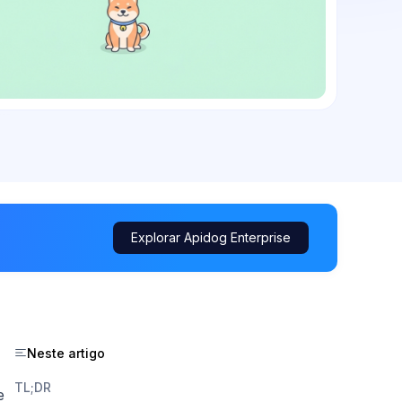
Explorar Apidog Enterprise
Neste artigo
TL;DR
e