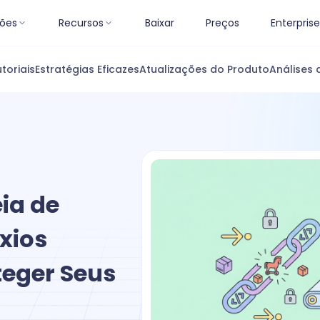
ões
Recursos
Baixar
Preços
Enterprise
toriais
Estratégias Eficazes
Atualizações do Produto
Análises 
ia de
xios
teger Seus