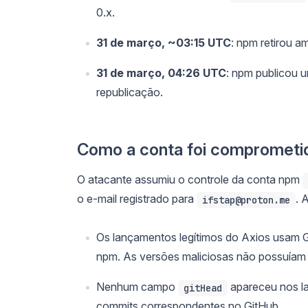
0.x.
31 de março, ~03:15 UTC
: npm retirou 
31 de março, 04:26 UTC
: npm publicou 
republicação.
Como a conta foi comprometi
O atacante assumiu o controle da conta npm
o e-mail registrado para
. 
ifstap@proton.me
Os lançamentos legítimos do Axios usam 
npm. As versões maliciosas não possuíam
Nenhum campo
apareceu nos la
gitHead
commits correspondentes no GitHub.