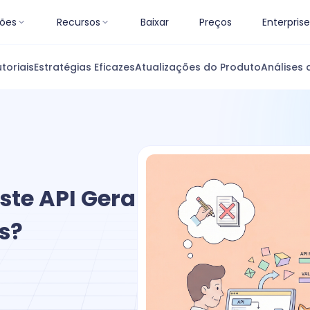
ões
Recursos
Baixar
Preços
Enterprise
toriais
Estratégias Eficazes
Atualizações do Produto
Análises 
ste API Gera
s?