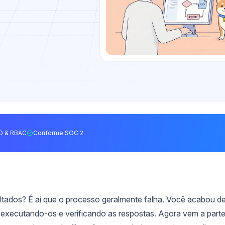
O & RBAC
Conforme SOC 2
ultados? É aí que o processo geralmente falha. Você acabou d
, executando-os e verificando as respostas. Agora vem a part