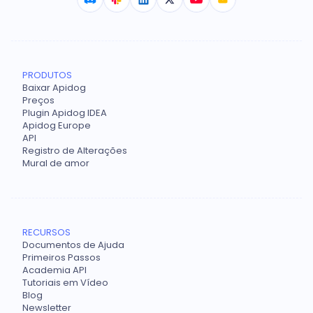
PRODUTOS
Baixar Apidog
Preços
Plugin Apidog IDEA
Apidog Europe
API
Registro de Alterações
Mural de amor
RECURSOS
Documentos de Ajuda
Primeiros Passos
Academia API
Tutoriais em Vídeo
Blog
Newsletter