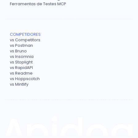
Ferramentas de Testes MCP
COMPETIDORES
vs Competitors
vs Postman
vs Bruno
vs Insomnia
vs Stoplight
vs RapidAPI
vs Readme
vs Hoppscotch
vs Mintlify