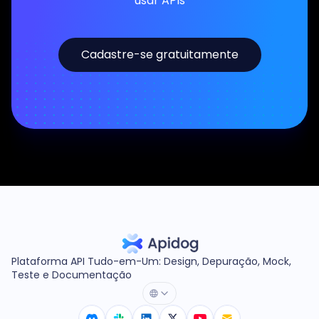
usar APIs
Cadastre-se gratuitamente
Plataforma API Tudo-em-Um: Design, Depuração, Mock,
Teste e Documentação