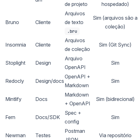
de projeto
hospedado)
Arquivos
Sim (arquivos são a
Bruno
Cliente
de texto
coleção)
.bru
Arquivos
Insomnia
Cliente
Sim (Git Sync)
de coleção
Arquivo
Stoplight
Design
Sim
OpenAPI
OpenAPI +
Redocly
Design/docs
Sim
Markdown
Markdown
Mintlify
Docs
Sim (bidirecional)
+ OpenAPI
Spec +
Fern
Docs/SDK
Sim
config
Postman
Newman
Testes
Via repositório
JSON