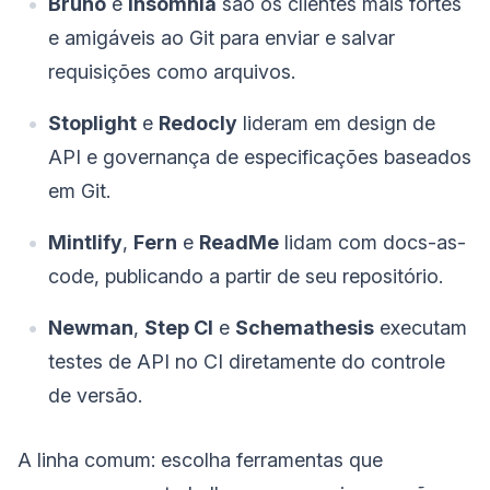
Bruno
e
Insomnia
são os clientes mais fortes
e amigáveis ao Git para enviar e salvar
requisições como arquivos.
Stoplight
e
Redocly
lideram em design de
API e governança de especificações baseados
em Git.
Mintlify
,
Fern
e
ReadMe
lidam com docs-as-
code, publicando a partir de seu repositório.
Newman
,
Step CI
e
Schemathesis
executam
testes de API no CI diretamente do controle
de versão.
A linha comum: escolha ferramentas que